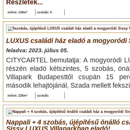
Részletek...
méret: 149m²
szobák: 4
LUXUS családi ház eladó a mogyoródi S
feladva: 2023. július 05.
CITYCARTEL bemutatja: A mogyoródi LU
részén eladó kétszintes, 5 szobás, önál
Villapark Budapesttől csupán 15 pe
második lehajtójánál, Szada mellett fekszi
méret: 226m²
szobák:
Nappali + 4 szobás, újépítésű önálló c
Sissy LUXUS Villaparkban eladó!