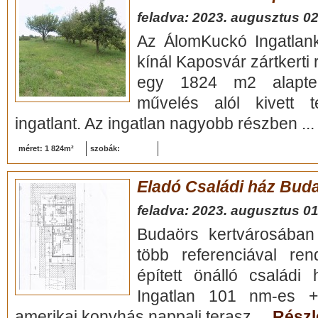
feladva: 2023. augusztus 02
Az ÁlomKuckó Ingatlank
kínál Kaposvár zártkerti
egy 1824 m2 alapterül
művelés alól kivett 
ingatlant. Az ingatlan nagyobb részben ..
méret: 1 824m²
szobák:
Eladó Családi ház Bud
feladva: 2023. augusztus 01
Budaörs kertvárosában 
több referenciával ren
épített önálló családi
Ingatlan 101 nm-es +
amerikai konyhás nappali terasz ...
Részle