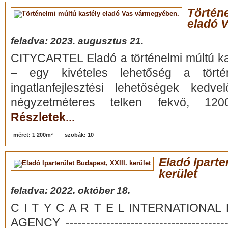
Történe
eladó 
feladva: 2023. augusztus 21.
CITYCARTEL Eladó a történelmi múltú k
– egy kivételes lehetőség a tört
ingatlanfejlesztési lehetőségek ked
négyzetméteres telken fekvő, 120
Részletek...
méret: 1 200m²
szobák: 10
Eladó Iparte
kerület
feladva: 2022. október 18.
C I T Y C A R T E L INTERNATIONA
AGENCY ----------------------------------------