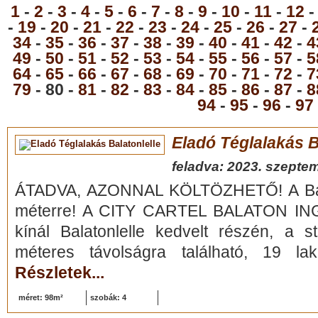
1
-
2
-
3
-
4
-
5
-
6
-
7
-
8
-
9
-
10
-
11
-
12
-
19
-
20
-
21
-
22
-
23
-
24
-
25
-
26
-
27
-
34
-
35
-
36
-
37
-
38
-
39
-
40
-
41
-
42
-
4
49
-
50
-
51
-
52
-
53
-
54
-
55
-
56
-
57
-
5
64
-
65
-
66
-
67
-
68
-
69
-
70
-
71
-
72
-
7
79
- 80 -
81
-
82
-
83
-
84
-
85
-
86
-
87
-
8
94
-
95
-
96
-
97
Eladó Téglalakás B
feladva: 2023. szepte
ÁTADVA, AZONNAL KÖLTÖZHETŐ! A Bala
méterre! A CITY CARTEL BALATON IN
kínál Balatonlelle kedvelt részén, a 
méteres távolságra található, 19 la
Részletek...
méret: 98m²
szobák: 4