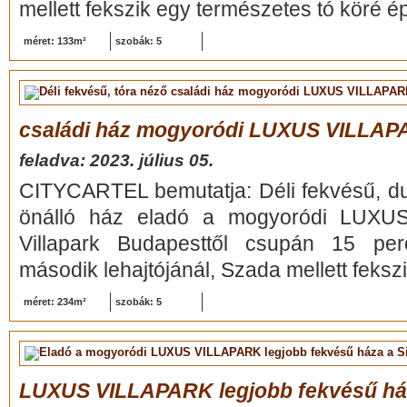
mellett fekszik egy természetes tó köré ép
méret: 133m²
szobák: 5
családi ház mogyoródi LUXUS VILLA
feladva: 2023. július 05.
CITYCARTEL bemutatja: Déli fekvésű, du
önálló ház eladó a mogyoródi LUXUS 
Villapark Budapesttől csupán 15 pe
második lehajtójánál, Szada mellett fekszi
méret: 234m²
szobák: 5
LUXUS VILLAPARK legjobb fekvésű ház