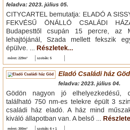
feladva: 2023. július 05.
CITYCARTEL bemutatja: ELADÓ A SIS
FEKVÉSŰ ÖNÁLLÓ CSALÁDI HÁZA!
Budapesttől csupán 15 percre, az 
lehajtójánál, Szada mellett fekszik e
épülve. ...
Részletek...
méret: 229m²
szobák: 5
Eladó Családi ház Göd
feladva: 2023. július 04.
Gödön nagyon jó elhelyezkedésű, c
található 750 nm-es telekre épült 3 szin
családi ház eladó. A ház mind műszaki
kiváló állapotban van. A belső ...
Részlete
méret: 300m²
szobák: 6 + 1