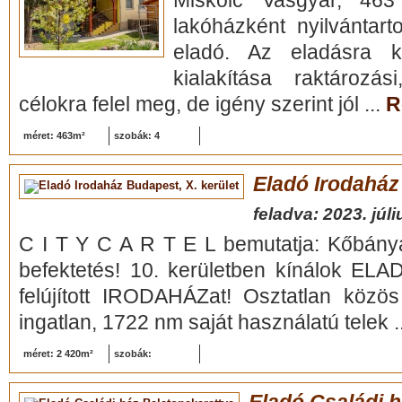
Miskolc Vasgyár, 463
lakóházként nyilvántarto
eladó. Az eladásra kín
kialakítása raktározás
célokra felel meg, de igény szerint jól ...
R
méret: 463m²
szobák: 4
Eladó Irodaház
feladva: 2023. júli
C I T Y C A R T E L bemutatja: Kőbánya
befektetés! 10. kerületben kínálok E
felújított IRODAHÁZat! Osztatlan közös
ingatlan, 1722 nm saját használatú telek .
méret: 2 420m²
szobák: