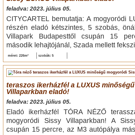
feladva: 2023. július 05.
CITYCARTEL bemutatja: A mogyoródi LU
részén eladó kétszintes, 5 szobás, önál
Villapark Budapesttől csupán 15 pe
második lehajtójánál, Szada mellett fekszi
méret: 226m²
szobák: 5
teraszos ikerházfél a LUXUS minőségű
Villaparkban eladó!
feladva: 2023. július 05.
Eladó ikerházfél TÓRA NÉZŐ terass
mogyoródi Sissy Villaparkban! A Sissy
csupán 15 percre, az M3 autópálya máso