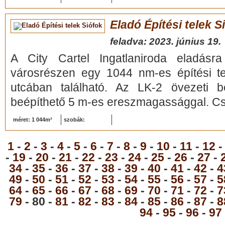
Eladó Építési telek S
feladva: 2023. június 19.
A City Cartel Ingatlaniroda eladásra
városrészen egy 1044 nm-es építési t
utcában található. Az LK-2 övezeti 
beépíthető 5 m-es ereszmagassággal. Csa
méret: 1 044m²
szobák:
1
-
2
-
3
-
4
-
5
-
6
-
7
-
8
-
9
-
10
-
11
-
12
-
19
-
20
-
21
-
22
-
23
-
24
-
25
-
26
-
27
-
34
-
35
-
36
-
37
-
38
-
39
-
40
-
41
-
42
-
4
49
-
50
-
51
-
52
-
53
-
54
-
55
-
56
-
57
-
5
64
-
65
-
66
-
67
-
68
-
69
-
70
-
71
-
72
-
7
79
- 80 -
81
-
82
-
83
-
84
-
85
-
86
-
87
-
8
94
-
95
-
96
-
97