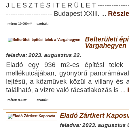
J L E S Z T É S I T E R Ü L E T ----------------
-------------------- Budapest XXIII. ...
Részle
méret: 10 000m²
szobák:
Belterületi épí
Vargahegyen
feladva: 2023. augusztus 22.
Eladó egy 936 m2-es építési telek 
mellékutcájában, gyönyörű panorámával
lejtésű, a közművek közül a villany és a
található, a vízre való rácsatlakozás is ...
méret: 936m²
szobák:
Eladó Zártkert Kapos
feladva: 2023. augusztus 