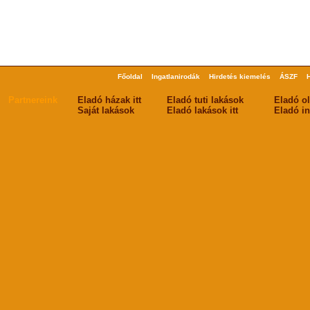
Főoldal
Ingatlanirodák
Hirdetés kiemelés
ÁSZF
Partnereink
Eladó házak itt
Eladó tuti lakások
Eladó o
Saját lakások
Eladó lakások itt
Eladó in