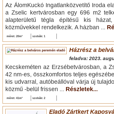
Az ÁlomKuckó Ingatlanközvetítő Iroda el
a Zselic kertvárosban egy 696 m2 tel
alapterületű tégla építésű kis házat
közművekkel rendelkezik. A házban ...
Ré
méret: 20m²
szobák: 1
Házrész a belv
feladva: 2023. aug
Kecskeméten az Erzsébetvárosban, a Zs
42 nm-es, összkomfortos teljes egészében 
kis udvarral, autóbeállóval várja új tulajd
közmű -belül frissen ...
Részletek...
méret: 41m²
szobák: 2
Eladó Zártkert Kaposv