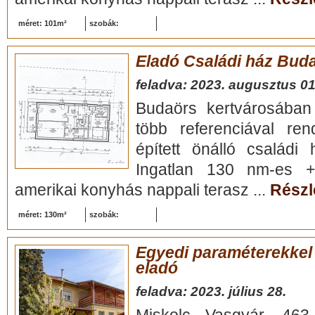
méret: 101m²
szobák:
Eladó Családi ház Bud
feladva: 2023. augusztus 01
Budaörs kertvárosában 
több referenciával ren
épített önálló családi
Ingatlan 130 nm-es +
amerikai konyhás nappali terasz ...
Részle
méret: 130m²
szobák:
Egyedi paraméterekkel 
eladó
feladva: 2023. július 28.