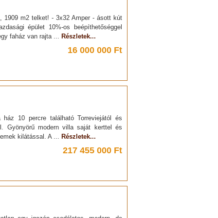
, 1909 m2 telket! - 3x32 Amper - ásott kút
azdasági épület 10%-os beépíthetőséggel
gy faház van rajta ...
Részletek...
16 000 000 Ft
z 10 percre található Torreviejától és
l. Gyönyörű modern villa saját kerttel és
remek kilátással. A ...
Részletek...
217 455 000 Ft