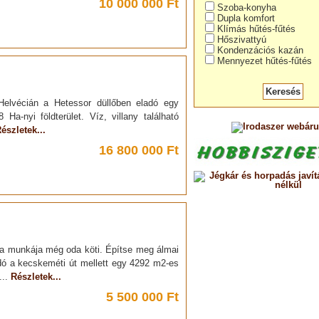
10 000 000 Ft
Szoba-konyha
Dupla komfort
Klímás hűtés-fűtés
Hőszivattyú
Kondenzációs kazán
Mennyezet hűtés-fűtés
Helvécián a Hetessor düllőben eladó egy
Ha-nyi földterület. Víz, villany található
észletek...
16 800 000 Ft
de a munkája még oda köti. Építse meg álmai
dó a kecskeméti út mellett egy 4292 m2-es
...
Részletek...
5 500 000 Ft