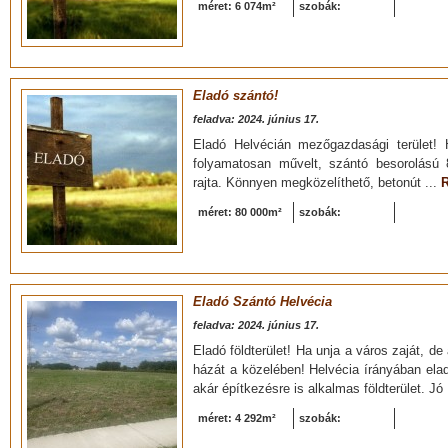
méret: 6 074m²
szobák:
Eladó szántó!
feladva: 2024. június 17.
Eladó Helvécián mezőgazdasági terület! 
folyamatosan művelt, szántó besorolású 8 
rajta. Könnyen megközelíthető, betonút ...
R
méret: 80 000m²
szobák:
Eladó Szántó Helvécia
feladva: 2024. június 17.
Eladó földterület! Ha unja a város zaját, 
házát a közelében! Helvécia írányában ela
akár építkezésre is alkalmas földterület. Jó 
méret: 4 292m²
szobák: