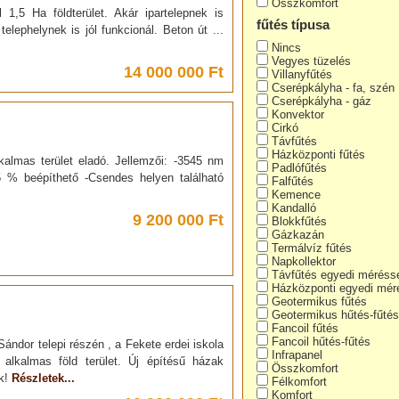
Összkomfort
1,5 Ha földterület. Akár ipartelepnek is
fűtés típusa
elephelynek is jól funkcionál. Beton út ...
Nincs
Vegyes tüzelés
14 000 000 Ft
Villanyfűtés
Cserépkályha - fa, szén
Cserépkályha - gáz
Konvektor
Cirkó
Távfűtés
Házközponti fűtés
kalmas terület eladó. Jellemzői: -3545 nm
Padlófűtés
 -5 % beépíthető -Csendes helyen található
Falfűtés
Kemence
Kandalló
9 200 000 Ft
Blokkfűtés
Gázkazán
Termálvíz fűtés
Napkollektor
Távfűtés egyedi méréss
Házközponti egyedi mér
Geotermikus fűtés
Geotermikus hűtés-fűtés
Fancoil fűtés
Fancoil hűtés-fűtés
ándor telepi részén , a Fekete erdei iskola
Infrapanel
alkalmas föld terület. Új építésű házak
Összkomfort
ük!
Részletek...
Félkomfort
Komfort