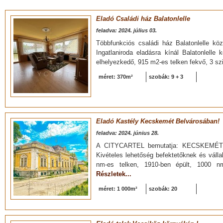
Eladó Családi ház Balatonlelle
feladva: 2024. július 03.
Többfunkciós családi ház Balatonlelle köz
Ingatlaniroda eladásra kínál Balatonlelle
elhelyezkedő, 915 m2-es telken fekvő, 3 sz
méret: 370m²
szobák: 9 + 3
Eladó Kastély Kecskemét Belvárosában!
feladva: 2024. június 28.
A CITYCARTEL bemutatja: KECSKEM
Kivételes lehetőség befektetőknek és vál
nm-es telken, 1910-ben épült, 1000 nm
Részletek...
méret: 1 000m²
szobák: 20