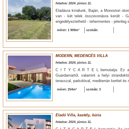
feladva: 2024. június 11.
Eladásra kínálunk, Baján, a Monostori úton
van - két telek összevonásra került - G
engedélyeztethető - tehermentes - jelenleg e
méret: 1 909m²
szobák:
MODERN, MEDENCÉS VILLA
feladva: 2024. június 11.
C I T Y C A R T E L bemutatja: Ez a há
Guardamartól, valamint a helyi strandoktó
terasszal, parkolóval, mediterrán kerttel és 
méret: 254m²
szobák: 3
Eladó Villa, kastély, kúria
feladva: 2024. június 11.