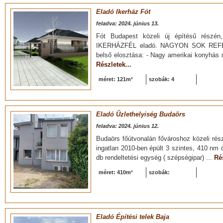
Eladó Ikerház Fót
feladva: 2024. június 13.
Fót Budapest közeli új építésű rés
IKERHÁZFÉL eladó. NAGYON SOK REF
belső elosztása: - Nagy amerikai konyhás n
Részletek...
méret: 121m²
szobák: 4
Eladó Üzlethelyiség Budaörs
feladva: 2024. június 12.
Budaörs főútvonalán fővároshoz közeli rész
ingatlan 2010-ben épült 3 szintes, 410 nm ö
db rendeltetési egység ( szépségipar) ...
Rés
méret: 410m²
szobák:
Eladó Építési telek Baja