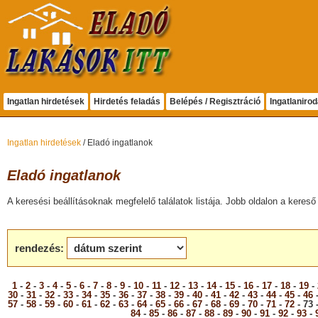
Ingatlan hirdetések
Hirdetés feladás
Belépés / Regisztráció
Ingatlaniro
Ingatlan hirdetések
/ Eladó ingatlanok
Eladó ingatlanok
A keresési beállításoknak megfelelő találatok listája. Jobb oldalon a kereső 
rendezés:
1
-
2
-
3
-
4
-
5
-
6
-
7
-
8
-
9
-
10
-
11
-
12
-
13
-
14
-
15
-
16
-
17
-
18
-
19
-
30
-
31
-
32
-
33
-
34
-
35
-
36
-
37
-
38
-
39
-
40
-
41
-
42
-
43
-
44
-
45
-
46
57
-
58
-
59
-
60
-
61
-
62
-
63
-
64
-
65
-
66
-
67
-
68
-
69
-
70
-
71
-
72
- 73 
84
-
85
-
86
-
87
-
88
-
89
-
90
-
91
-
92
-
93
-