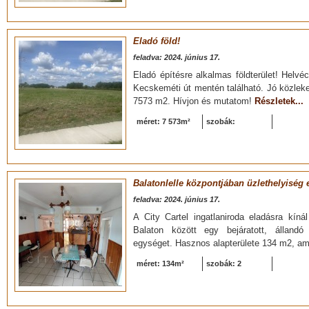
Eladó föld!
feladva: 2024. június 17.
Eladó építésre alkalmas földterület! Helvé
Kecskeméti út mentén található. Jó közleke
7573 m2. Hívjon és mutatom!
Részletek...
méret: 7 573m²
szobák:
Balatonlelle központjában üzlethelyiség 
feladva: 2024. június 17.
A City Cartel ingatlaniroda eladásra kíná
Balaton között egy bejáratott, állandó 
egységet. Hasznos alapterülete 134 m2, am
méret: 134m²
szobák: 2