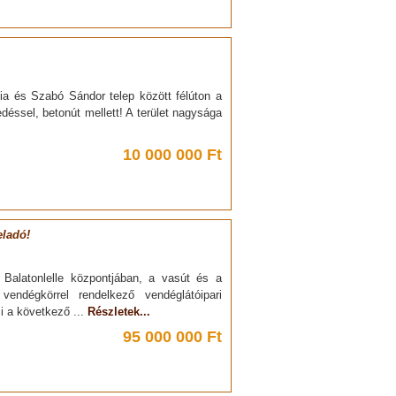
cia és Szabó Sándor telep között félúton a
déssel, betonút mellett! A terület nagysága
10 000 000 Ft
eladó!
l Balatonlelle központjában, a vasút és a
vendégkörrel rendelkező vendéglátóipari
i a következő ...
Részletek...
95 000 000 Ft