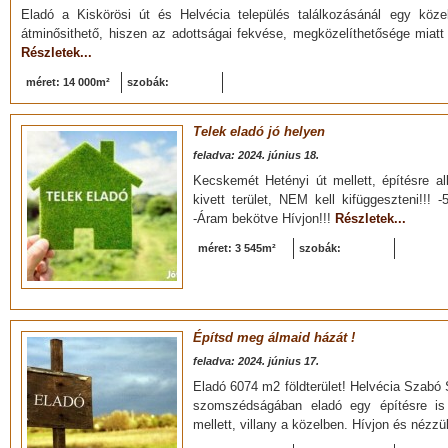
Eladó a Kiskörösi út és Helvécia település találkozásánál egy közel 
átminősithető, hiszen az adottságai fekvése, megközelíthetősége miatt t
Részletek...
méret: 14 000m²
szobák:
Telek eladó jó helyen
feladva: 2024. június 18.
Kecskemét Hetényi út mellett, építésre al
kivett terület, NEM kell kifüggeszteni!!!
-Áram bekötve Hívjon!!!
Részletek...
méret: 3 545m²
szobák:
Építsd meg álmaid házát !
feladva: 2024. június 17.
Eladó 6074 m2 földterület! Helvécia Szabó S
szomszédságában eladó egy építésre is 
mellett, villany a közelben. Hívjon és nézz