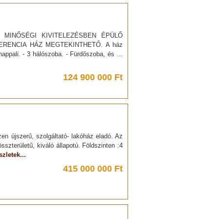
zén, MINŐSÉGI KIVITELEZÉSBEN ÉPÜLŐ
ERENCIA HÁZ MEGTEKINTHETŐ. A ház
appali. - 3 hálószoba. - Fürdőszoba, és ...
124 900 000 Ft
en újszerű, szolgáltató- lakóház eladó. Az
sszterületű, kiváló állapotú. Földszinten :4
zletek...
415 000 000 Ft