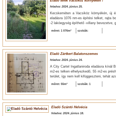
Eladó telek Vacsiköz környékén !
feladva: 2024. június 25.
Kecskeméten a Vacsiköz környékén, új é
eladásra 1076 nm-es építési telket, rajta b
-2 lakóegység építhető -villany bevezetve, g
méret: 1 076m²
szobák:
Eladó Zártkert Balatonszemes
feladva: 2024. június 24.
A City Cartel Ingatlaniroda eladásra kíná
m2-es telken elhelyezkedő, 55 m2-es présh
terület, így nem kell kifüggeszteni, tehát az
méret: 55m²
szobák: 1
Eladó Szántó Helvécia
feladva: 2024. június 18.