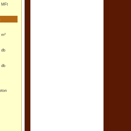
MFt
m²
db
db
eton