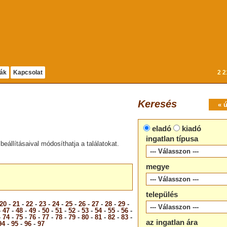
dák
Kapcsolat
2 2
Keresés
« 
eladó
kiadó
ingatlan típusa
beállításaival módosíthatja a találatokat.
megye
település
20
-
21
-
22
-
23
-
24
-
25
-
26
-
27
-
28
-
29
-
-
47
-
48
-
49
-
50
-
51
-
52
-
53
-
54
-
55
-
56
-
-
74
-
75
-
76
-
77
-
78
-
79
-
80
-
81
-
82
-
83
-
az ingatlan ára
94
-
95
-
96
-
97