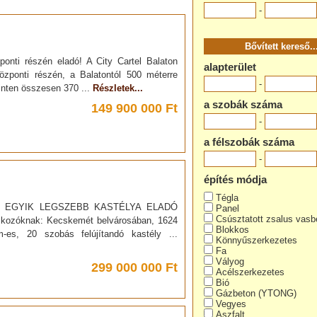
-
ponti részén eladó! A City Cartel Balaton
alapterület
 központi részén, a Balatontól 500 méterre
-
inten összesen 370 ...
Részletek...
a szobák száma
149 900 000 Ft
-
a félszobák száma
-
építés módja
Tégla
ÉT EGYIK LEGSZEBB KASTÉLYA ELADÓ
Panel
Csúsztatott zsalus vasb
lalkozóknak: Kecskemét belvárosában, 1624
Blokkos
-es, 20 szobás felújítandó kastély ...
Könnyűszerkezetes
Fa
Vályog
299 000 000 Ft
Acélszerkezetes
Bió
Gázbeton (YTONG)
Vegyes
Aszfalt