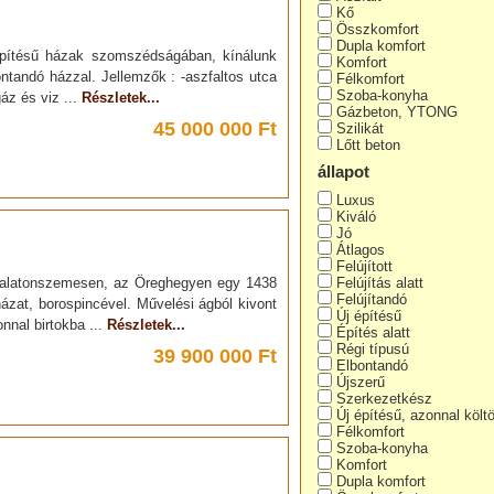
Kő
Összkomfort
Dupla komfort
pítésű házak szomszédságában, kínálunk
Komfort
ontandó házzal. Jellemzők : -aszfaltos utca
Félkomfort
Szoba-konyha
áz és viz ...
Részletek...
Gázbeton, YTONG
45 000 000 Ft
Szilikát
Lőtt beton
állapot
Luxus
Kiváló
Jó
Átlagos
Felújított
l Balatonszemesen, az Öreghegyen egy 1438
Felújítás alatt
Felújítandó
ázat, borospincével. Művelési ágból kivont
Új építésű
onnal birtokba ...
Részletek...
Építés alatt
Régi típusú
39 900 000 Ft
Elbontandó
Újszerű
Szerkezetkész
Új építésű, azonnal költ
Félkomfort
Szoba-konyha
Komfort
Dupla komfort