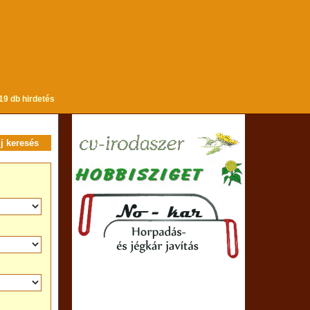
19 db hirdetés
új keresés