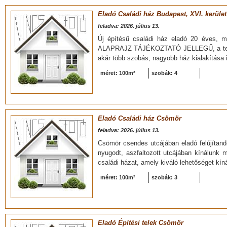
Eladó Családi ház Budapest, XVI. kerület
feladva: 2026. július 13.
Új építésű családi ház eladó 20 éves, mi
ALAPRAJZ TÁJÉKOZTATÓ JELLEGŰ, a tervek
akár több szobás, nagyobb ház kialakítása i
méret: 100m²
szobák: 4
Eladó Családi ház Csömör
feladva: 2026. július 13.
Csömör csendes utcájában eladó felújítand
nyugodt, aszfaltozott utcájában kínálunk me
családi házat, amely kiváló lehetőséget kíná
méret: 100m²
szobák: 3
Eladó Építési telek Csömör