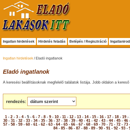
Ingatlan hirdetések
Hirdetés feladás
Belépés / Regisztráció
Ingatlaniro
Ingatlan hirdetések
/ Eladó ingatlanok
Eladó ingatlanok
A keresési beállításoknak megfelelő találatok listája. Jobb oldalon a kereső 
rendezés:
1
-
2
-
3
-
4
- 5 -
6
-
7
-
8
-
9
-
10
-
11
-
12
-
13
-
14
-
15
-
16
-
17
-
18
-
19
-
30
-
31
-
32
-
33
-
34
-
35
-
36
-
37
-
38
-
39
-
40
-
41
-
42
-
43
-
44
-
45
-
46
57
-
58
-
59
-
60
-
61
-
62
-
63
-
64
-
65
-
66
-
67
-
68
-
69
-
70
-
71
-
72
-
73
84
-
85
-
86
-
87
-
88
-
89
-
90
-
91
-
92
-
93
-