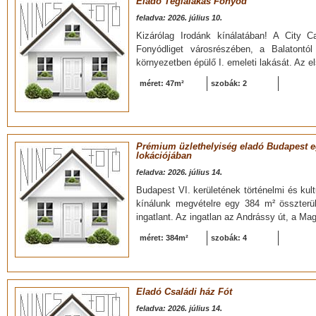
Eladó Téglalakás Fonyód
feladva: 2026. július 10.
Kizárólag Irodánk kínálatában! A City Ca
Fonyódliget városrészében, a Balatontó
környezetben épülő I. emeleti lakását. Az e
méret: 47m²
szobák: 2
Prémium üzlethelyiség eladó Budapest eg
lokációjában
feladva: 2026. július 14.
Budapest VI. kerületének történelmi és kul
kínálunk megvételre egy 384 m² összterül
ingatlant. Az ingatlan az Andrássy út, a Mag
méret: 384m²
szobák: 4
Eladó Családi ház Fót
feladva: 2026. július 14.