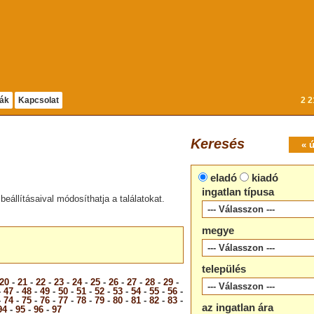
dák
Kapcsolat
2 2
Keresés
« 
eladó
kiadó
ingatlan típusa
beállításaival módosíthatja a találatokat.
megye
település
20
-
21
-
22
-
23
-
24
-
25
-
26
-
27
-
28
-
29
-
-
47
-
48
-
49
-
50
-
51
-
52
-
53
-
54
-
55
-
56
-
-
74
-
75
-
76
-
77
-
78
-
79
-
80
-
81
-
82
-
83
-
az ingatlan ára
94
-
95
-
96
-
97