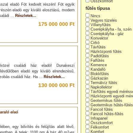
Összkomfort
szal eladó Fót kedvelt részén! Fót egyik
fűtés típusa
 részén eladó egy kiváló elosztású, modern
aládi ...
Részletek...
Nincs
Vegyes tüzelés
175 000 000 Ft
Villanyfűtés
Cserépkályha - fa, szén
Cserépkályha - gáz
Konvektor
Cirkó
Távfűtés
Házközponti fűtés
Padlófűtés
Falfűtés
Kemence
 közel családi ház eladó! Dunakeszi
Kandalló
Révdűlőben eladó egy kiváló elrendezésű,
Blokkfűtés
szobás családi ház. Ha ...
Részletek...
Gázkazán
Termálvíz fűtés
130 000 000 Ft
Napkollektor
Távfűtés egyedi méréss
Házközponti egyedi mér
Geotermikus fűtés
Geotermikus hűtés-fűtés
Fancoil fűtés
yaraló elaó
Fancoil hűtés-fűtés
Infrapanel
Összkomfort
ében, egy bővítés és felújítás alatt lévő,
Félkomfort
Komfort
lapotban. A telek: 1100 nm A ház 40 m2-es