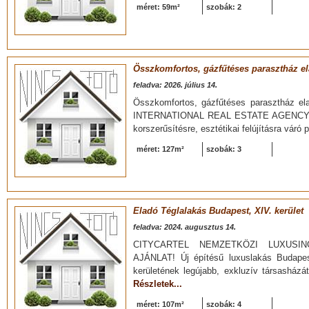
méret: 59m²
szobák: 2
Összkomfortos, gázfűtéses parasztház e
feladva: 2026. július 14.
Összkomfortos, gázfűtéses parasztház e
INTERNATIONAL REAL ESTATE AGENCY bemut
korszerűsítésre, esztétikai felújításra váró 
méret: 127m²
szobák: 3
Eladó Téglalakás Budapest, XIV. kerület
feladva: 2024. augusztus 14.
CITYCARTEL NEMZETKÖZI LUXUSING
AJÁNLAT! Új építésű luxuslakás Budape
kerületének legújabb, exkluzív társasházá
Részletek...
méret: 107m²
szobák: 4