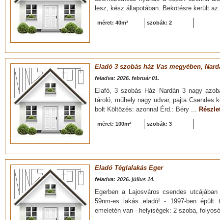
lesz, kész állapotában. Bekötésre került az ú
méret: 40m²
szobák: 2
Eladó 3 szobás ház Vas megyében, Nardá
feladva: 2026. február 01.
Elafó, 3 szobás Ház Nardán 3 nagy azoba 
tároló, műhely nagy udvar, pajta Csendes k
bolt Költözés: azonnal Érd.: Béry ...
Részlet
méret: 100m²
szobák: 3
Eladó Téglalakás Eger
feladva: 2026. július 14.
Egerben a Lajosváros csendes utcájában 
59nm-es lakás eladó! - 1997-ben épült t
emeletén van - helyiségek: 2 szoba, folyos