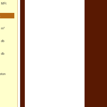
MFt
m²
db
db
eton