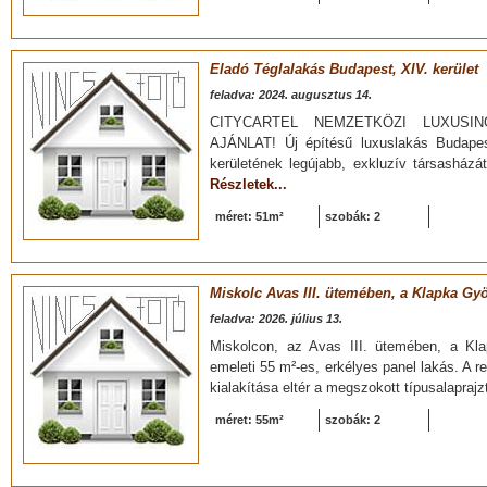
Eladó Téglalakás Budapest, XIV. kerület
feladva: 2024. augusztus 14.
CITYCARTEL NEMZETKÖZI LUXUSING
AJÁNLAT! Új építésű luxuslakás Budape
kerületének legújabb, exkluzív társasházá
Részletek...
méret: 51m²
szobák: 2
Miskolc Avas III. ütemében, a Klapka Gy
feladva: 2026. július 13.
Miskolcon, az Avas III. ütemében, a Kl
emeleti 55 m²-es, erkélyes panel lakás. A r
kialakítása eltér a megszokott típusalaprajzt
méret: 55m²
szobák: 2