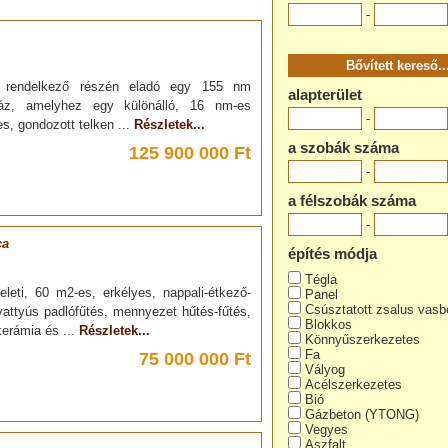
-
val rendelkező részén eladó egy 155 nm
alapterület
 ház, amelyhez egy különálló, 16 nm-es
-
es, gondozott telken ...
Részletek...
a szobák száma
125 900 000 Ft
-
a félszobák száma
-
ca
építés módja
Tégla
leti, 60 m2-es, erkélyes, nappali-étkező-
Panel
Csúsztatott zsalus vasb
attyús padlófűtés, mennyezet hűtés-fűtés,
Blokkos
kerámia és ...
Részletek...
Könnyűszerkezetes
Fa
75 000 000 Ft
Vályog
Acélszerkezetes
Bió
Gázbeton (YTONG)
Vegyes
Aszfalt