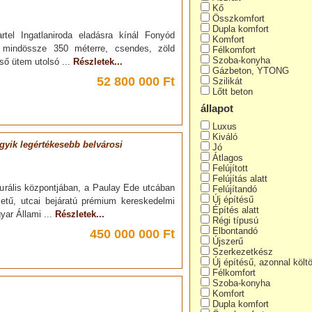
Kő
Összkomfort
Dupla komfort
rtel Ingatlaniroda eladásra kínál Fonyód
Komfort
l mindössze 350 méterre, csendes, zöld
Félkomfort
Szoba-konyha
lső ütem utolsó ...
Részletek...
Gázbeton, YTONG
52 800 000 Ft
Szilikát
Lőtt beton
állapot
Luxus
Kiváló
yik legértékesebb belvárosi
Jó
Átlagos
Felújított
Felújítás alatt
turális központjában, a Paulay Ede utcában
Felújítandó
Új építésű
etű, utcai bejáratú prémium kereskedelmi
Építés alatt
yar Állami ...
Részletek...
Régi típusú
Elbontandó
450 000 000 Ft
Újszerű
Szerkezetkész
Új építésű, azonnal költ
Félkomfort
Szoba-konyha
Komfort
Dupla komfort