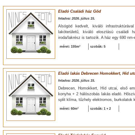
Eladó Családi ház Göd
feladva: 2026. július 15.
Alsógöd kedvelt, kiváló infrastruktúrá
lakóterületű, kiváló elosztású családi
iroda/lakrész is tartozik. A ház egy 690 nm-
méret: 155m²
szobák: 5
Eladó lakás Debrecen Homokkert, Híd ut
feladva: 2026. július 15.
Debrecen, Homokkert, Híd utcai, első eme
konyha + 2 hálószobás lakás eladó. Hősziv
split klíma, tűzhely elektromos, burkolatok 
méret: 60m²
szobák: 1 + 2