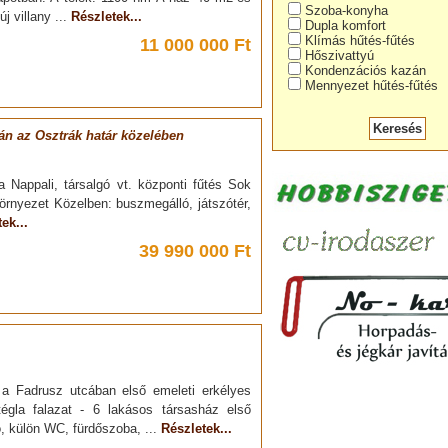
Szoba-konyha
j villany ...
Részletek...
Dupla komfort
Klímás hűtés-fűtés
11 000 000 Ft
Hőszivattyú
Kondenzációs kazán
Mennyezet hűtés-fűtés
n az Osztrák határ közelében
Nappali, társalgó vt. központi fűtés Sok
örnyezet Közelben: buszmegálló, játszótér,
ek...
39 990 000 Ft
a Fadrusz utcában első emeleti erkélyes
égla falazat - 6 lakásos társasház első
ó, külön WC, fürdőszoba, ...
Részletek...