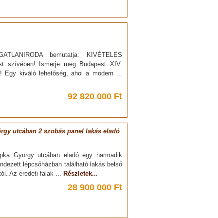
ATLANIRODA bemutatja: KIVÉTELES
st szívében! Ismerje meg Budapest XIV.
t! Egy kiváló lehetőség, ahol a modern ...
92 820 000 Ft
örgy utcában 2 szobás panel lakás eladó
apka György utcában eladó egy harmadik
endezett lépcsőházban található lakás belső
ól. Az eredeti falak ...
Részletek...
28 900 000 Ft