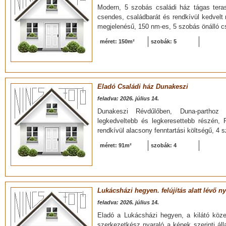
Modern, 5 szobás családi ház tágas teras
csendes, családbarát és rendkívül kedvelt
megjelenésű, 150 nm-es, 5 szobás önálló cs
méret: 150m²
szobák: 5
Eladó Családi ház Dunakeszi
feladva: 2026. július 14.
Dunakeszi Révdűlőben, Duna-parthoz
legkedveltebb és legkeresettebb részén, 
rendkívül alacsony fenntartási költségű, 4 
méret: 91m²
szobák: 4
Lukácsházi hegyen. felújítás alatt lévő n
feladva: 2026. július 14.
Eladó a Lukácsházi hegyen, a kilátó közel
szerkezetkész nyaraló a képek szerinti ál