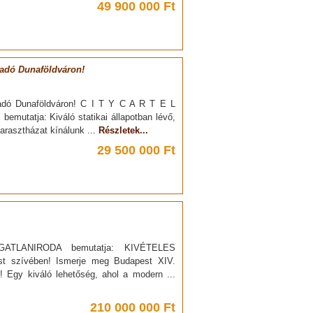
49 900 000 Ft
ladó Dunaföldváron!
ladó Dunaföldváron! C I T Y C A R T E L
atja: Kiváló statikai állapotban lévő,
parasztházat kínálunk ...
Részletek...
29 500 000 Ft
ATLANIRODA bemutatja: KIVÉTELES
st szívében! Ismerje meg Budapest XIV.
t! Egy kiváló lehetőség, ahol a modern ...
210 000 000 Ft