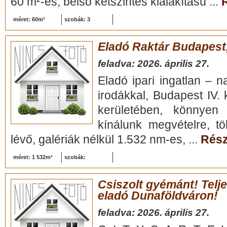
60 m²-es, belső kétszintes kialakítású ...
R
méret: 60m²
szobák: 3
Eladó Raktár Budapest, 
feladva: 2026. április 27.
Eladó ipari ingatlan – n
irodákkal, Budapest IV.
kerületében, könnyen 
kínálunk megvételre, tö
lévő, galériák nélkül 1.532 nm-es, ...
Rész
méret: 1 532m²
szobák:
Csiszolt gyémánt! Telje
eladó Dunaföldváron!
feladva: 2026. április 27.