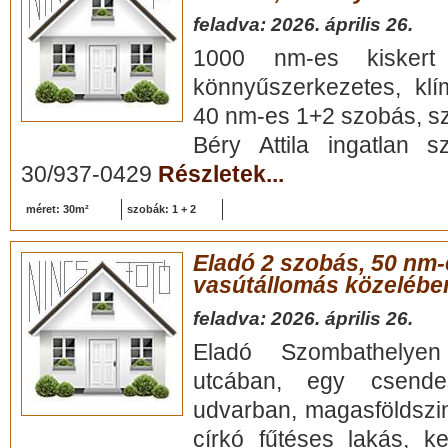
feladva: 2026. április 26.
1000 nm-es kiskert
könnyűszerkezetes, klí
40 nm-es 1+2 szobás, szé
Béry Attila ingatlan s
30/937-0429
Részletek...
méret: 30m²
szobák: 1 + 2
Eladó 2 szobás, 50 nm-e
vasútállomás közelébe
feladva: 2026. április 26.
Eladó Szombathelyen
utcában, egy csendes
udvarban, magasföldszin
církó fűtéses lakás, k