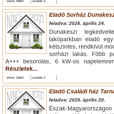
méret: 240m²
szobák: 5
Eladó Sorház Dunakesz
feladva: 2026. április 24.
Dunakeszi legkedvel
lakóparkban eladó egy
kétszintes, rendkívül m
sorházi lakás. Főbb pa
A+++ besorolás, 6 kW-os napelemren
Részletek...
méret: 120m²
szobák: 3
Eladó Családi ház Tar
feladva: 2026. április 20.
Észak-Magyarországon