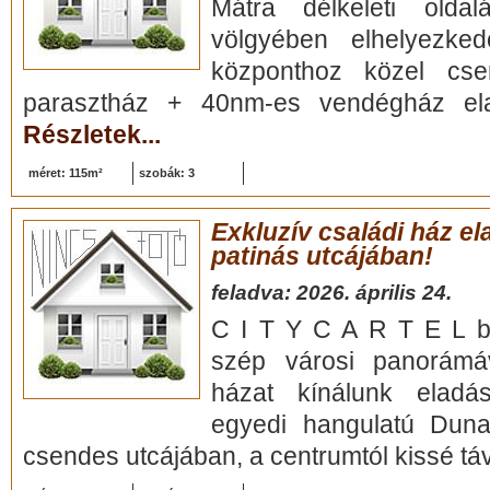
Mátra délkeleti olda
völgyében elhelyezke
központhoz közel csen
parasztház + 40nm-es vendégház ela
Részletek...
méret: 115m²
szobák: 3
Exkluzív családi ház e
patinás utcájában!
feladva: 2026. április 24.
C I T Y C A R T E L be
szép városi panorámáv
házat kínálunk eladá
egyedi hangulatú Duna-
csendes utcájában, a centrumtól kissé táv