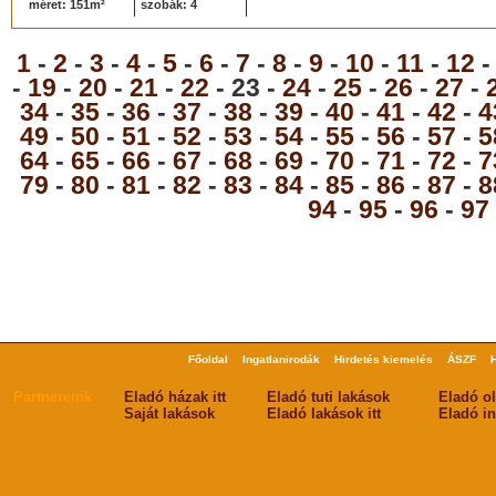
méret: 151m²
szobák: 4
1
-
2
-
3
-
4
-
5
-
6
-
7
-
8
-
9
-
10
-
11
-
12
-
19
-
20
-
21
-
22
- 23 -
24
-
25
-
26
-
27
-
34
-
35
-
36
-
37
-
38
-
39
-
40
-
41
-
42
-
4
49
-
50
-
51
-
52
-
53
-
54
-
55
-
56
-
57
-
5
64
-
65
-
66
-
67
-
68
-
69
-
70
-
71
-
72
-
7
79
-
80
-
81
-
82
-
83
-
84
-
85
-
86
-
87
-
8
94
-
95
-
96
-
97
Főoldal
Ingatlanirodák
Hirdetés kiemelés
ÁSZF
Partnereink
Eladó házak itt
Eladó tuti lakások
Eladó o
Saját lakások
Eladó lakások itt
Eladó in