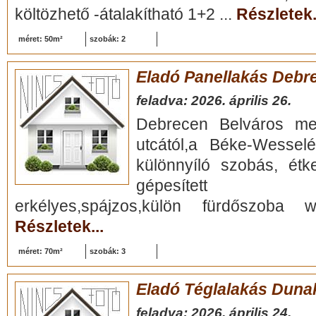
költözhető -átalakítható 1+2 ...
Részletek.
méret: 50m²
szobák: 2
Eladó Panellakás Debr
feladva: 2026. április 26.
Debrecen Belváros mel
utcától,a Béke-Wesselé
különnyíló szobás, étk
gépesített kony
erkélyes,spájzos,külön fürdőszoba wc
Részletek...
méret: 70m²
szobák: 3
Eladó Téglalakás Duna
feladva: 2026. április 24.