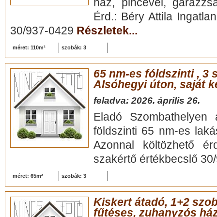
ház, pincével, garázzs
Érd.: Béry Attila Ingatl
30/937-0429
Részletek...
méret: 110m²
szobák: 3
65 nm-es fóldszinti , 3
Alsóhegyi úton, saját k
feladva: 2026. április 26.
Eladó Szombathelyen 
földszinti 65 nm-es lakás
Azonnal költözhető érd
szakértő értékbecslő 3
méret: 65m²
szobák: 3
Kiskert átadó, 1+2 szob
fűtéses, zuhanyzós há