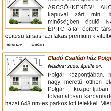
ÁRCSÖKKENÉS!! AKC
kapuval zárt mini l
minőségben épülő 
ÉPÍTŐ által épített tár
építésű társasházi lakás prémium kivitelbe
méret: 81m²
szobák: 3
Eladó Családi ház Polg
feladva: 2026. április 24.
Polgár központjában, m
nagy méretű otthon el
Polgár központjáb
folyamatosan karbantarto
házat 643 nm-es parkosított telekkel. Miért