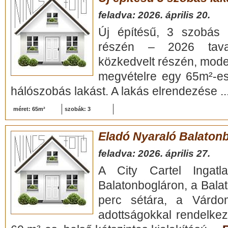
feladva: 2026. április 20.
Új építésű, 3 szobás l
részén – 2026 tavas
közkedvelt részén, mode
megvételre egy 65m²-es,
hálószobás lakást. A lakás elrendezése ..
méret: 65m²
szobák: 3
Eladó Nyaraló Balaton
feladva: 2026. április 27.
A City Cartel Ingatla
Balatonbogláron, a Bala
perc sétára, a Várdo
adottságokkal rendelkez