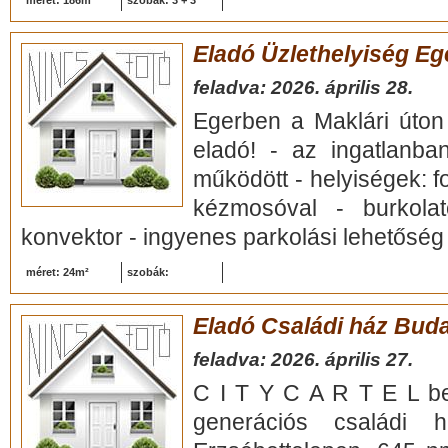
méret: 186m²
szobák: 3 + 3
Eladó Üzlethelyiség Eg
feladva: 2026. április 28.
Egerben a Maklári úton
eladó! - az ingatlanba
működött - helyiségek: 
kézmosóval - burkolat
konvektor - ingyenes parkolási lehetőség 
méret: 24m²
szobák:
Eladó Családi ház Budap
feladva: 2026. április 27.
C I T Y C A R T E L bem
generációs családi há