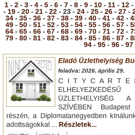
1
-
2
-
3
-
4
-
5
-
6
-
7
-
8
-
9
-
10
-
11
-
12
-
19
-
20
-
21
-
22
- 23 -
24
-
25
-
26
-
27
-
34
-
35
-
36
-
37
-
38
-
39
-
40
-
41
-
42
-
4
49
-
50
-
51
-
52
-
53
-
54
-
55
-
56
-
57
-
5
64
-
65
-
66
-
67
-
68
-
69
-
70
-
71
-
72
-
7
79
-
80
-
81
-
82
-
83
-
84
-
85
-
86
-
87
-
8
94
-
95
-
96
-
97
Eladó Üzlethelyiség Bud
feladva: 2026. április 29.
C I T Y C A R T E L
ELHELYEZKEDÉS
ÜZLETHELYISÉG A
SZÍVÉBEN Budapest e
részén, a Diplomatanegyedben kínálunk
adottságokkal ...
Részletek...