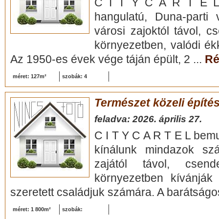
C I T Y C A R T E L 
hangulatú, Duna-parti 
városi zajoktól távol, c
környezetben, valódi ék
Az 1950-es évek vége táján épült, 2 ...
Ré
méret: 127m²
szobák: 4
Természet közeli építés
feladva: 2026. április 27.
C I T Y C A R T E L bemu
kínálunk mindazok sz
zajától távol, csend
környezetben kívánják f
szeretett családjuk számára. A barátságos
méret: 1 800m²
szobák: