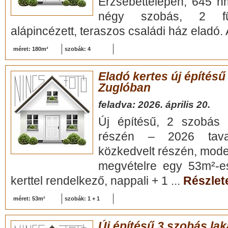
Erzsébettelepen, 645 nm
négy szobás, 2 fü
alápincézett, teraszos családi ház eladó. 
méret: 180m²
szobák: 4
Eladó kertes új építésű
Zuglóban
feladva: 2026. április 20.
Új építésű, 2 szobás l
részén – 2026 tavas
közkedvelt részén, mode
megvételre egy 53m²-es,
kerttel rendelkező, nappali + 1 ...
Részlete
méret: 53m²
szobák: 1 + 1
Új építésű 3 szobás la