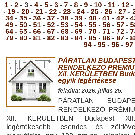
1
-
2
- 3 -
4
-
5
-
6
-
7
-
8
-
9
-
10
-
11
-
12
-
19
-
20
-
21
-
22
-
23
-
24
-
25
-
26
-
27
-
34
-
35
-
36
-
37
-
38
-
39
-
40
-
41
-
42
-
4
49
-
50
-
51
-
52
-
53
-
54
-
55
-
56
-
57
-
5
64
-
65
-
66
-
67
-
68
-
69
-
70
-
71
-
72
-
7
79
-
80
-
81
-
82
-
83
-
84
-
85
-
86
-
87
-
8
94
-
95
-
96
-
97
PÁRATLAN BUDAPEST
RENDELKEZŐ PRÉMIU
XII. KERÜLETBEN Budap
egyik legértékese
feladva: 2026. július 25.
PÁRATLAN BUDAPE
RENDELKEZŐ PRÉMIU
XII. KERÜLETBEN Budapest XII.
legértékesebb, csendes és zöldöve