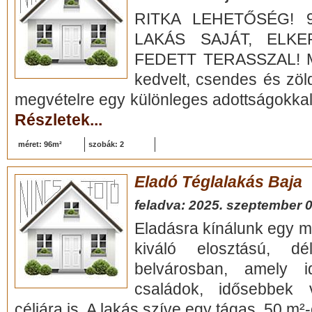
RITKA LEHETŐSÉG! 9
LAKÁS SAJÁT, ELKE
FEDETT TERASSZAL! M
kedvelt, csendes és zöl
megvételre egy különleges adottságokkal 
Részletek...
méret: 96m²
szobák: 2
Eladó Téglalakás Baja
feladva: 2025. szeptember 0
Eladásra kínálunk egy ma
kiváló elosztású, d
belvárosban, amely id
családok, idősebbek 
céljára is. A lakás szíve egy tágas, 50 m²-