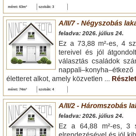
méret: 63m²
szobák: 3
A/II/7 - Négyszobás lak
feladva: 2026. július 24.
Ez a 73,88 m²-es, 4 sz
tereivel és jól átgondol
választás családok szá
nappali–konyha–étke
életteret alkot, amely közvetlen ...
Részlet
méret: 74m²
szobák: 4
A/II/2 - Háromszobás la
feladva: 2026. július 24.
Ez a 64,88 m²-es, 3 s
elrendezésével és jól kih