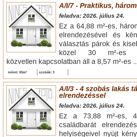
A/I/7 - Praktikus, háro
feladva: 2026. július 24.
Ez a 64,88 m²-es, háro
elrendezésével és kény
választás párok és kis
közel 30 m²-es nap
közvetlen kapcsolatban áll a 8,57 m²-es .
méret: 65m²
szobák: 3
A/I/3 - 4 szobás lakás 
elrendezéssel
feladva: 2026. július 24.
Ez a 73,88 m²-es, 4
családbarát elrendezés
helyiségeivel nyújt kény