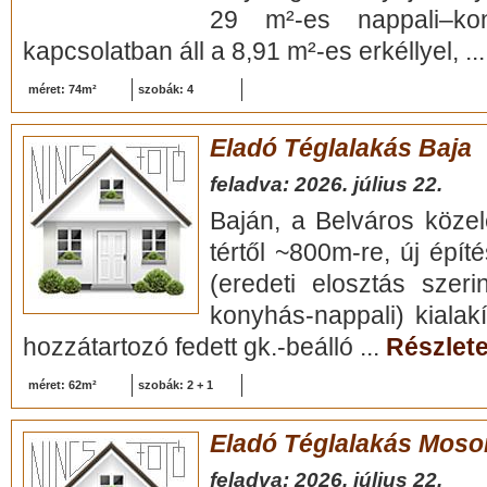
29 m²-es nappali–kon
kapcsolatban áll a 8,91 m²-es erkéllyel, ..
méret: 74m²
szobák: 4
Eladó Téglalakás Baja
feladva: 2026. július 22.
Baján, a Belváros köze
tértől ~800m-re, új épí
(eredeti elosztás szer
konyhás-nappali) kialakí
hozzátartozó fedett gk.-beálló ...
Részlete
méret: 62m²
szobák: 2 + 1
Eladó Téglalakás Mos
feladva: 2026. július 22.