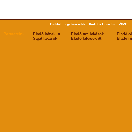
Főoldal
Ingatlanirodák
Hirdetés kiemelés
ÁSZF
Partnereink
Eladó házak itt
Eladó tuti lakások
Eladó o
Saját lakások
Eladó lakások itt
Eladó in