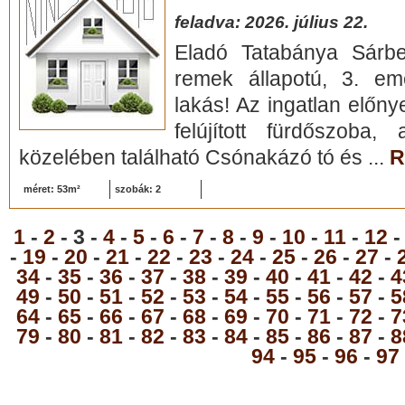
feladva: 2026. július 22.
Eladó Tatabánya Sárbe
remek állapotú, 3. eme
lakás! Az ingatlan előnye
felújított fürdőszoba,
közelében található Csónakázó tó és ...
R
méret: 53m²
szobák: 2
1
-
2
- 3 -
4
-
5
-
6
-
7
-
8
-
9
-
10
-
11
-
12
-
19
-
20
-
21
-
22
-
23
-
24
-
25
-
26
-
27
-
34
-
35
-
36
-
37
-
38
-
39
-
40
-
41
-
42
-
4
49
-
50
-
51
-
52
-
53
-
54
-
55
-
56
-
57
-
5
64
-
65
-
66
-
67
-
68
-
69
-
70
-
71
-
72
-
7
79
-
80
-
81
-
82
-
83
-
84
-
85
-
86
-
87
-
8
94
-
95
-
96
-
97