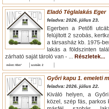
Eladó Téglalakás Eger
feladva: 2026. július 23.
Egerben a Petőfi utcáb
felújított 2 szobás, kert
a társasház kb. 1975-ben 
lakás a földszinten talá
zárható saját tároló van - ...
Részletek...
méret: 65m²
szobák: 2
Győri kapu 1. emeleti 
feladva: 2026. július 22.
Kiváló helyen, a Győr
közel, szép fás, parkos 
másfél szobás laká