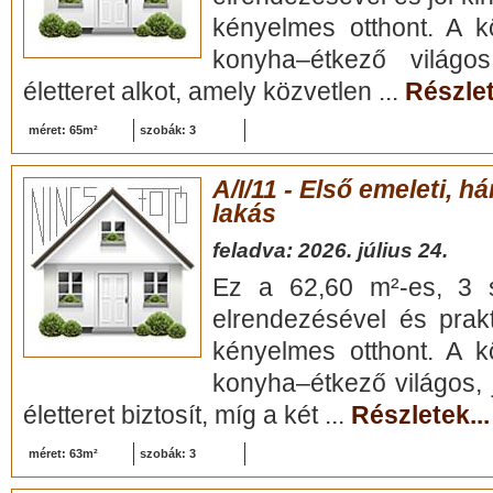
kényelmes otthont. A k
konyha–étkező világos
életteret alkot, amely közvetlen ...
Részlet
méret: 65m²
szobák: 3
A/I/11 - Első emeleti, 
lakás
feladva: 2026. július 24.
Ez a 62,60 m²-es, 3 s
elrendezésével és prakt
kényelmes otthont. A k
konyha–étkező világos, 
életteret biztosít, míg a két ...
Részletek...
méret: 63m²
szobák: 3