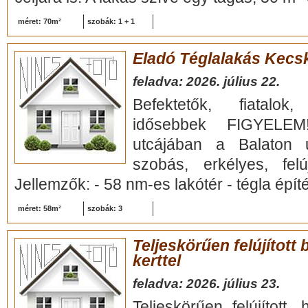
méret: 70m²
szobák: 1 + 1
Eladó Téglalakás Kecs
feladva: 2026. július 22.
Befektetők, fiatalok
idősebbek FIGYELEM
utcájában a Balaton 
szobás, erkélyes, fel
Jellemzők: - 58 nm-es lakótér - tégla építés
méret: 58m²
szobák: 3
Teljeskörűen felújított
kerttel
feladva: 2026. július 23.
Teljeskörűen felújított,