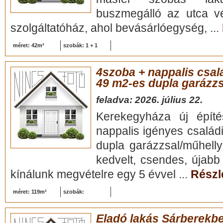
buszmegálló az utca v
szolgáltatóház, ahol bevásárlóegység, ...
méret: 42m²
szobák: 1 + 1
4szoba + nappalis csa
49 m2-es dupla garázzs
feladva: 2026. július 22.
Kerekegyháza új épít
nappalis igényes család
dupla garázzsal/műhell
kedvelt, csendes, újabb
kínálunk megvételre egy 5 évvel ...
Részle
méret: 119m²
szobák:
Eladó lakás Sárberekb