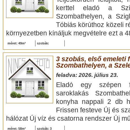
kerttel eladó a Szi
Szombathelyen, a Szigl
Tóbiás körúthoz közeli 
környezetben kínáljuk megvételre ezt a 48
méret: 49m²
szobák:
3 szobás, első emeleti f
Szombathelyen, a Szel
feladva: 2026. július 23.
Eladó egy szépen fel
saroklakás Szombath
konyha nappali 2 db h
Frissen festeve Új és sz
hálózat Új víz és csatorna rendszer Új m
méret: 58m²
szobák: 3