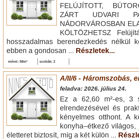
FELÚJÍTOTT, BÚTO
ZÁRT UDVARI PA
NÁDORVÁROSBAN EL
KÖLTÖZHETSZ Felújítá
hosszadalmas berendezkedés nélkül ke
ebben a gondosan ...
Részletek...
méret: 58m²
szobák: 2
A/II/6 - Háromszobás, e
feladva: 2026. július 24.
Ez a 62,60 m²-es, 3 s
elrendezésével és prakt
kényelmes otthont. A k
konyha–étkező világos, 
életteret biztosít, míg a két külön ...
Részle