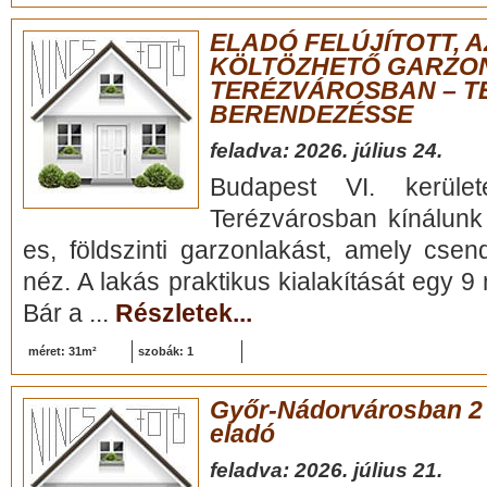
ELADÓ FELÚJÍTOTT, 
KÖLTÖZHETŐ GARZO
TERÉZVÁROSBAN – T
BERENDEZÉSSE
feladva: 2026. július 24.
Budapest VI. kerület
Terézvárosban kínálunk
es, földszinti garzonlakást, amely csen
néz. A lakás praktikus kialakítását egy 9 
Bár a ...
Részletek...
méret: 31m²
szobák: 1
Győr-Nádorvárosban 2 
eladó
feladva: 2026. július 21.