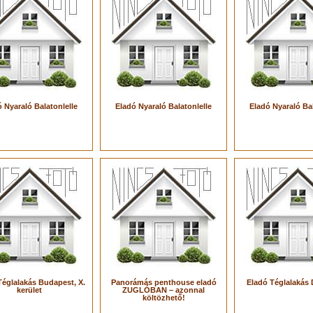
 Nyaraló Balatonlelle
Eladó Nyaraló Balatonlelle
Eladó Nyaraló Bal
Téglalakás Budapest, X.
Panorámás penthouse eladó
Eladó Téglalakás
kerület
ZUGLÓBAN – azonnal
költözhető!