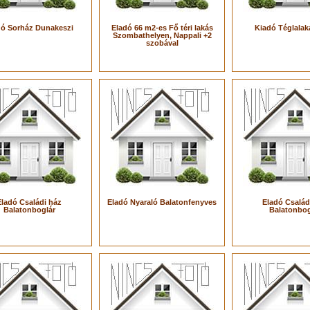
dó Sorház Dunakeszi
Eladó 66 m2-es Fő téri lakás
Kiadó Téglalak
Szombathelyen, Nappali +2
szobával
Eladó Családi ház
Eladó Nyaraló Balatonfenyves
Eladó Család
Balatonboglár
Balatonbog