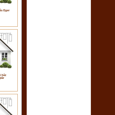
ás Eger
i ház
lár