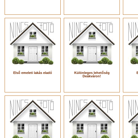
Első emeleti lakás eladó
Különleges lehetőség
Deákváron!