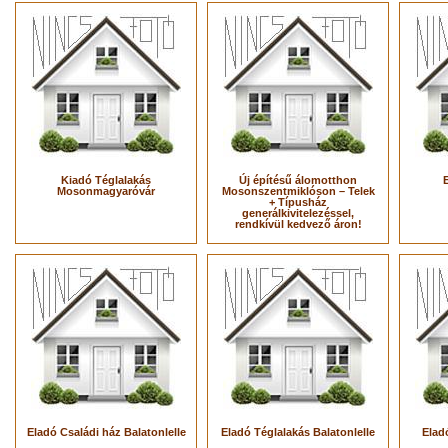
Kiadó Téglalakás
Új építésű álomotthon
Mosonmagyaróvár
Mosonszentmiklóson – Telek
+ Típusház
generálkivitelezéssel,
rendkívül kedvező áron!
Eladó Családi ház Balatonlelle
Eladó Téglalakás Balatonlelle
Elad