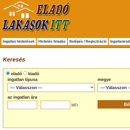
Ingatlan hirdetések
Hirdetés feladás
Belépés / Regisztráció
Ingatlaniro
Keresés
eladó
kiadó
ingatlan típusa
megye
az ingatlan ára
-
MFt