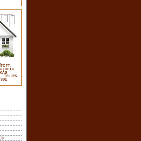
ÍTOTT,
TÖZHETŐ
KÁS
– TELJES
SSE
(9)