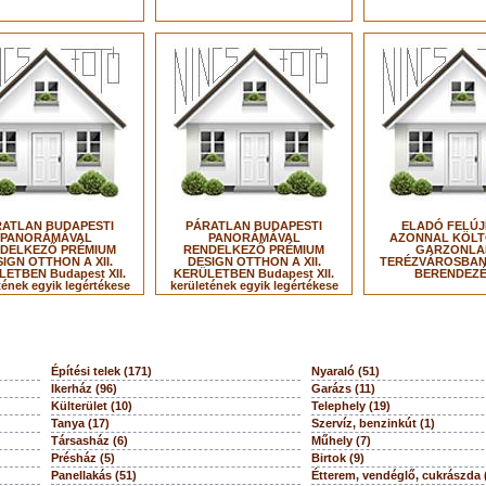
ATLAN BUDAPESTI
PÁRATLAN BUDAPESTI
ELADÓ FELÚJ
PANORÁMÁVAL
PANORÁMÁVAL
AZONNAL KÖL
DELKEZŐ PRÉMIUM
RENDELKEZŐ PRÉMIUM
GARZONLA
IGN OTTHON A XII.
DESIGN OTTHON A XII.
TERÉZVÁROSBAN 
ETBEN Budapest XII.
KERÜLETBEN Budapest XII.
BERENDEZÉ
tének egyik legértékese
kerületének egyik legértékese
Építési telek (171)
Nyaraló (51)
Ikerház (96)
Garázs (11)
Külterület (10)
Telephely (19)
Tanya (17)
Szervíz, benzinkút (1)
Társasház (6)
Műhely (7)
Présház (5)
Birtok (9)
Panellakás (51)
Étterem, vendéglő, cukrászda 