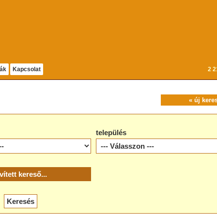
dák
Kapcsolat
2 2
« új kere
település