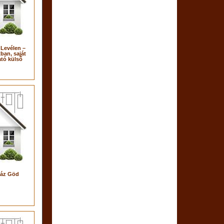
 Levélen –
ban, saját
ató külső
!
ház Göd