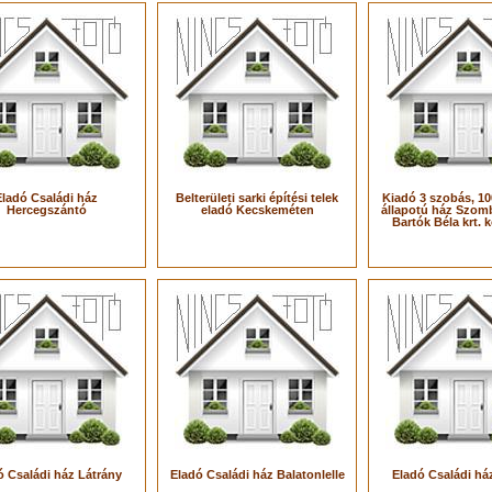
Eladó Családi ház
Belterületi sarki építési telek
Kiadó 3 szobás, 10
Hercegszántó
eladó Kecskeméten
állapotú ház Szom
Bartók Béla krt. 
ó Családi ház Látrány
Eladó Családi ház Balatonlelle
Eladó Családi ház