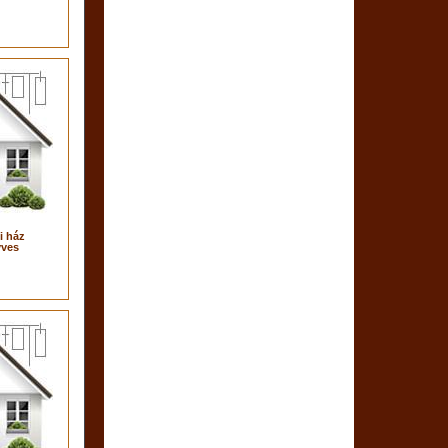
i ház
yves