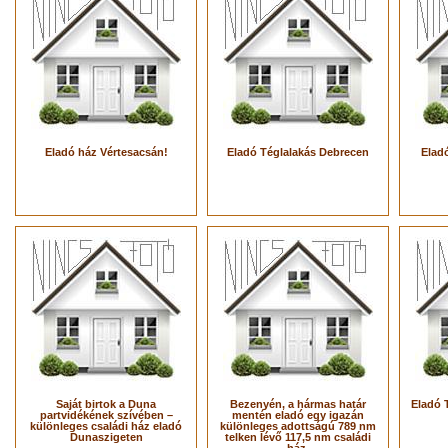
Eladó ház Vértesacsán!
Eladó Téglalakás Debrecen
Eladó
Saját birtok a Duna
Bezenyén, a hármas határ
Eladó 
partvidékének szívében –
mentén eladó egy igazán
különleges családi ház eladó
különleges adottságú 789 nm
Dunaszigeten
telken lévő 117,5 nm családi