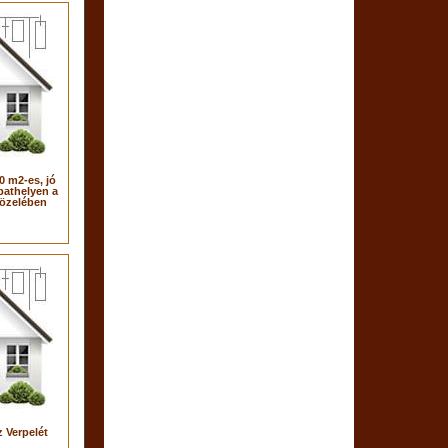
0 m2-es, jó
bathelyen a
közelében
 Verpelét