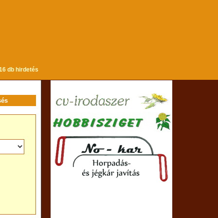
16 db hirdetés
sés