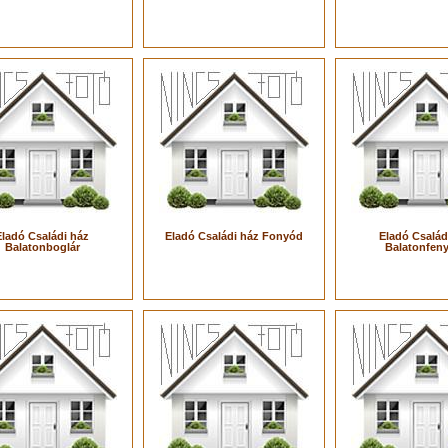
Eladó Családi ház
Eladó Családi ház Fonyód
Eladó Család
Balatonboglár
Balatonfen