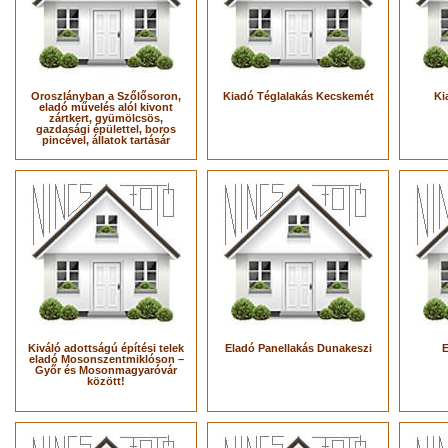
Oroszlányban a Szőlősoron,
Kiadó Téglalakás Kecskemét
Ki
eladó művelés alól kivont
zártkert, gyümölcsös,
gazdasági épülettel, boros
pincével, állatok tartásár
Kiváló adottságú építési telek
Eladó Panellakás Dunakeszi
E
eladó Mosonszentmiklóson –
Győr és Mosonmagyaróvár
között!