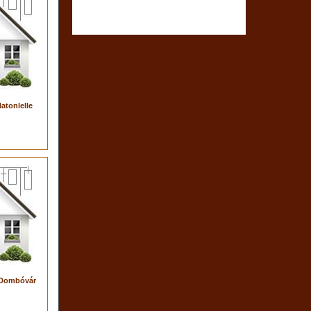
atonlelle
 Dombóvár