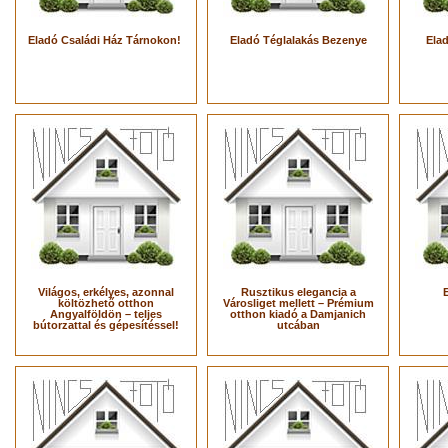
Eladó Családi Ház Tárnokon!
Eladó Téglalakás Bezenye
Ela
Világos, erkélyes, azonnal
Rusztikus elegancia a
költözhető otthon
Városliget mellett – Prémium
Angyalföldön – teljes
otthon kiadó a Damjanich
bútorzattal és gépesítéssel!
utcában