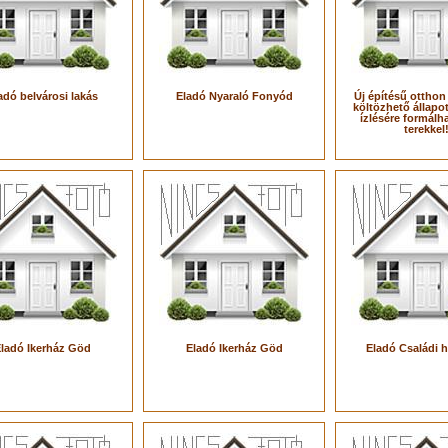
adó belvárosi lakás
Eladó Nyaraló Fonyód
Új építésű otthon
költözhető állapot
ízlésére formálh
terekkel
ladó Ikerház Göd
Eladó Ikerház Göd
Eladó Családi 