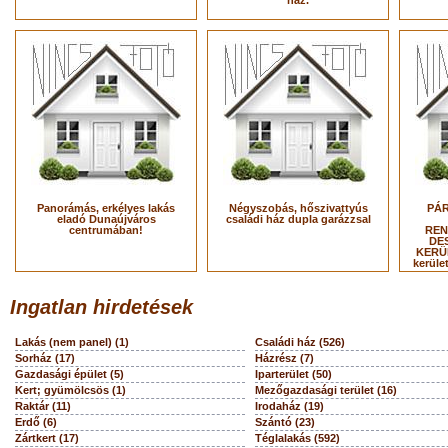
ház.
Panorámás, erkélyes lakás
Négyszobás, hőszivattyús
PÁR
eladó Dunaújváros
családi ház dupla garázzsal
centrumában!
REN
DES
KERÜL
kerüle
Ingatlan hirdetések
Lakás (nem panel) (1)
Családi ház (526)
Sorház (17)
Házrész (7)
Gazdasági épület (5)
Iparterület (50)
Kert; gyümölcsös (1)
Mezőgazdasági terület (16)
Raktár (11)
Irodaház (19)
Erdő (6)
Szántó (23)
Zártkert (17)
Téglalakás (592)