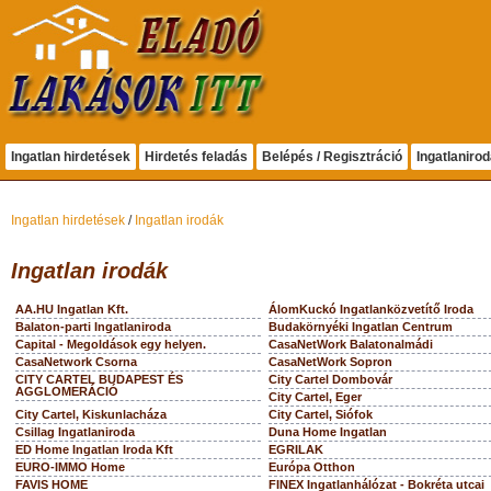
Ingatlan hirdetések
Hirdetés feladás
Belépés / Regisztráció
Ingatlaniro
Ingatlan hirdetések
/
Ingatlan irodák
Ingatlan irodák
AA.HU Ingatlan Kft.
ÁlomKuckó Ingatlanközvetítő Iroda
Balaton-parti Ingatlaniroda
Budakörnyéki Ingatlan Centrum
Capital - Megoldások egy helyen.
CasaNetWork Balatonalmádi
CasaNetwork Csorna
CasaNetWork Sopron
CITY CARTEL BUDAPEST ÉS
City Cartel Dombovár
AGGLOMERÁCIÓ
City Cartel, Eger
City Cartel, Kiskunlacháza
City Cartel, Siófok
Csillag Ingatlaniroda
Duna Home Ingatlan
ED Home Ingatlan Iroda Kft
EGRILAK
EURO-IMMO Home
Európa Otthon
FAVIS HOME
FINEX Ingatlanhálózat - Bokréta utcai