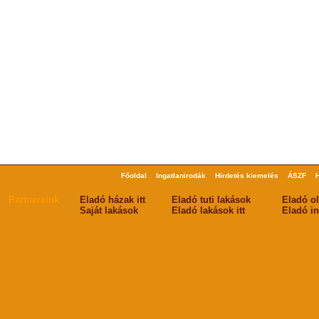
Főoldal
Ingatlanirodák
Hirdetés kiemelés
ÁSZF
Partnereink
Eladó házak itt
Eladó tuti lakások
Eladó o
Saját lakások
Eladó lakások itt
Eladó in