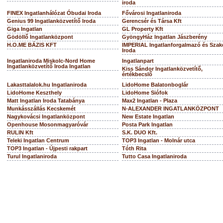
iroda
FINEX Ingatlanhálózat Óbudai Iroda
Fővárosi Ingatlaniroda
Genius 99 Ingatlanközvetítő Iroda
Gerencsér és Társa Kft
Giga Ingatlan
GL Property Kft
Gödöllő Ingatlanközpont
GyöngyHáz Ingatlan Jászberény
H.O.ME BÁZIS KFT
IMPERIAL Ingatlanforgalmazó és Szak
Iroda
Ingatlaniroda Miskolc-Nord Home
Ingatlanpart
Ingatlanközvetítő Iroda Ingatlan
Kiss Sándor Ingatlanközvetítő,
értékbecslő
Lakasttalalok.hu Ingatlaniroda
LidoHome Balatonboglár
LidoHome Keszthely
LidoHome Siófok
Matt Ingatlan Iroda Tatabánya
Max2 Ingatlan - Plaza
Munkásszállás Kecskemét
N-ALEXANDER INGATLANKÖZPONT
Nagykovácsi Ingatlanközpont
New Estate Ingatlan
Openhouse Mosonmagyaróvár
Posta Park Ingatlan
RULIN Kft
S.K. DUO Kft.
Teleki Ingatlan Centrum
TOP3 Ingatlan - Molnár utca
TOP3 Ingatlan - Újpesti rakpart
Tóth Rita
Turul Ingatlaniroda
Tutto Casa Ingatlaniroda