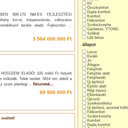
Kő
Összkomfort
Dupla komfort
BEN 890.170 NM-ES FEJLESZTÉSI
Komfort
ány km-re, körpanorámás, változatos
Félkomfort
Szoba-konyha
rendelkező terület eladó. Fejlesztési ...
Gázbeton, YTONG
Szilikát
Lőtt beton
3 564 000 000 Ft
állapot
Luxus
Kiváló
Jó
Átlagos
Felújított
t, HÚSÜZEM ELADÓ! 105 millió Ft helyett
Felújítás alatt
Felújítandó
em működik. Telek terület: 5814 nm, ebből a
Új építésű
z üzem jelenlegi ...
Részletek...
Építés alatt
Régi típusú
69 900 000 Ft
Elbontandó
Újszerű
Szerkezetkész
Új építésű, azonnal költ
Félkomfort
Szoba-konyha
 mellett!
Komfort
Dupla komfort