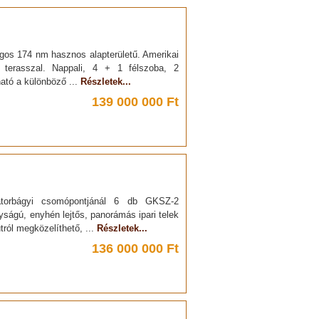
ágos 174 nm hasznos alapterületű. Amerikai
 terasszal. Nappali, 4 + 1 félszoba, 2
ható a különböző ...
Részletek...
139 000 000 Ft
torbágyi csomópontjánál 6 db GKSZ-2
ágú, enyhén lejtős, panorámás ipari telek
tról megközelíthető, ...
Részletek...
136 000 000 Ft