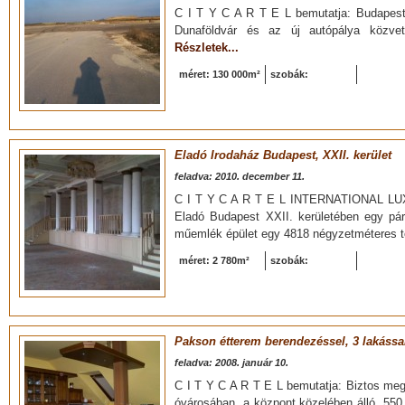
C I T Y C A R T E L bemutatja: Budapestr
Dunaföldvár és az új autópálya közvetl
Részletek...
méret: 130 000m²
szobák:
Eladó Irodaház Budapest, XXII. kerület
feladva: 2010. december 11.
C I T Y C A R T E L INTERNATIONAL L
Eladó Budapest XXII. kerületében egy pár
műemlék épület egy 4818 négyzetméteres tel
méret: 2 780m²
szobák:
Pakson étterem berendezéssel, 3 lakássa
feladva: 2008. január 10.
C I T Y C A R T E L bemutatja: Biztos meg
óvárosában, a központ közelében álló, 550 n