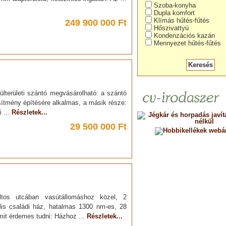
Szoba-konyha
Dupla komfort
Klímás hűtés-fűtés
249 900 000 Ft
Hőszivattyú
Kondenzációs kazán
Mennyezet hűtés-fűtés
ülterületi szántó megvásárolható: a szántó
esítmény építésére alkalmas, a másik része:
 ...
Részletek...
29 500 000 Ft
ltos utcában vasútállomáshoz közel, 2
lis családi ház, hatalmas 1300 nm-es, 28
Amit érdemes tudni: Házhoz ...
Részletek...