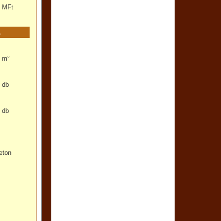
MFt
m²
db
db
eton