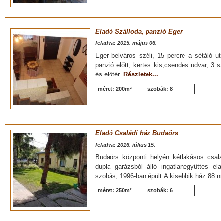
Eladó Szálloda, panzió Eger
feladva: 2015. május 06.
Eger belváros széli, 15 percre a sétáló u
panzió előtt, kertes kis,csendes udvar, 3
és előtér.
Részletek...
méret: 200m²
szobák: 8
Eladó Családi ház Budaörs
feladva: 2016. július 15.
Budaörs központi helyén kétlakásos család
dupla garázsból álló ingatlanegyüttes 
szobás, 1996-ban épült.A kisebbik ház 88 
méret: 250m²
szobák: 6