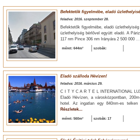
Befektetők figyelmébe, eladó üzlethelyis
feladva: 2016. szeptember 28.
Befektetők figyelmébe, eladó üzlethelyisé
üzlethelyiség bérlővel együtt eladó. A Pári
117 nm Pince 306 nm Irányára 2 500 000 ..
méret: 644m²
szobák:
Eladó szálloda Hévízen!
feladva: 2016. március 29.
C I T Y C A R T E L INTERNATIONAL L
Eladó Hévízen, a városközpontban, 200m-r
hotel. Az ingatlan egy 840nm-es telken 
Részletek...
méret: 560m²
szobák: 17