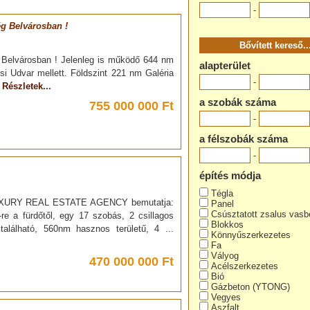
-
ég Belvárosban !
g Belvárosban ! Jelenleg is működő 644 nm
alapterület
zsi Udvar mellett. Földszint 221 nm Galéria
-
.
Részletek...
a szobák száma
755 000 000 Ft
-
a félszobák száma
-
építés módja
Tégla
UXURY REAL ESTATE AGENCY bemutatja:
Panel
Csúsztatott zsalus vasb
e a fürdőtől, egy 17 szobás, 2 csillagos
Blokkos
található, 560nm hasznos területű, 4 ...
Könnyűszerkezetes
Fa
Vályog
470 000 000 Ft
Acélszerkezetes
Bió
Gázbeton (YTONG)
Vegyes
Aszfalt