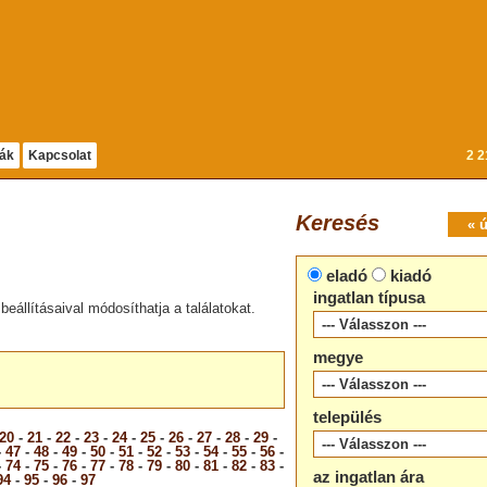
dák
Kapcsolat
2 2
Keresés
« 
eladó
kiadó
ingatlan típusa
beállításaival módosíthatja a találatokat.
megye
település
20
-
21
-
22
-
23
-
24
-
25
-
26
-
27
-
28
-
29
-
-
47
-
48
-
49
-
50
-
51
-
52
-
53
-
54
-
55
-
56
-
-
74
-
75
-
76
-
77
-
78
-
79
-
80
-
81
-
82
-
83
-
az ingatlan ára
94
-
95
-
96
-
97