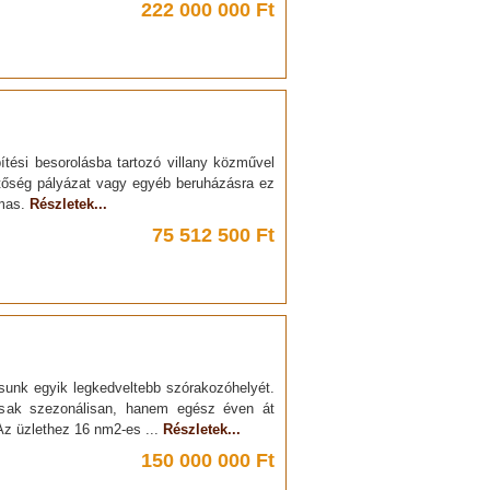
222 000 000 Ft
ési besorolásba tartozó villany közművel
ehetőség pályázat vagy egyéb beruházásra ez
lmas.
Részletek...
75 512 500 Ft
osunk egyik legkedveltebb szórakozóhelyét.
csak szezonálisan, hanem egész éven át
z üzlethez 16 nm2-es ...
Részletek...
150 000 000 Ft