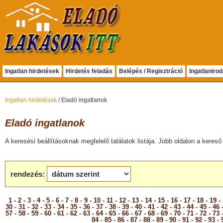
Ingatlan hirdetések
Hirdetés feladás
Belépés / Regisztráció
Ingatlaniro
Ingatlan hirdetések
/ Eladó ingatlanok
Eladó ingatlanok
A keresési beállításoknak megfelelő találatok listája. Jobb oldalon a kereső 
rendezés:
1
-
2
-
3
-
4
-
5
-
6
-
7
-
8
-
9
-
10
-
11
-
12
-
13
-
14
-
15
-
16
-
17
-
18
-
19
-
30
-
31
-
32
-
33
-
34
-
35
-
36
-
37
-
38
-
39
-
40
-
41
-
42
-
43
-
44
-
45
-
46
57
-
58
-
59
-
60
-
61
-
62
-
63
-
64
-
65
-
66
-
67
-
68
-
69
-
70
-
71
-
72
-
73
84
-
85
-
86
-
87
-
88
-
89
-
90
-
91
-
92
-
93
-