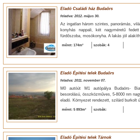
Eladó Családi ház Budaörs
feladva: 2012. május 30.
Az ingatlan három szintes, panorámás, vil
konyhás nappali, két nagyméretű fedett
fürdőszoba, mosókonyha. A lakás jól alakít
méret: 174m²
szobák: 4
Eladó Építési telek Budaörs
feladva: 2011. november 07.
M0 autóút M1 autópálya Budaörs- Bia
besorolású, összközműves, 5-8000 nm nagys
eladó. Környezet rendezett, szilárd burkolt ú
méret: 5 893m²
szobák:
Eladó Építési telek Tárnok