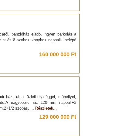
tcától, panzióház eladó, ingyen parkolás a
 szint és 8 szoba+ konyha+ nappali+ belépő
160 000 000 Ft
i ház, utcai üzlethelyiséggel, műhellyel,
eladó.A nagyobbik ház 120 nm, nappali+3
nm,2+1/2 szobás, ...
Részletek...
129 000 000 Ft