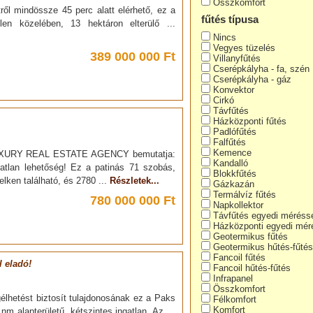
Összkomfort
ől mindössze 45 perc alatt elérhető, ez a
fűtés típusa
en közelében, 13 hektáron elterülő ...
Nincs
Vegyes tüzelés
389 000 000 Ft
Villanyfűtés
Cserépkályha - fa, szén
Cserépkályha - gáz
Konvektor
Cirkó
Távfűtés
Házközponti fűtés
Padlófűtés
Falfűtés
Kemence
UXURY REAL ESTATE AGENCY bemutatja:
Kandalló
atlan lehetőség! Ez a patinás 71 szobás,
Blokkfűtés
ken található, és 2780 ...
Részletek...
Gázkazán
Termálvíz fűtés
780 000 000 Ft
Napkollektor
Távfűtés egyedi méréss
Házközponti egyedi mér
Geotermikus fűtés
Geotermikus hűtés-fűtés
Fancoil fűtés
l eladó!
Fancoil hűtés-fűtés
Infrapanel
Összkomfort
élhetést biztosít tulajdonosának ez a Paks
Félkomfort
Komfort
m alapterületű, kétszintes ingatlan. Az ...