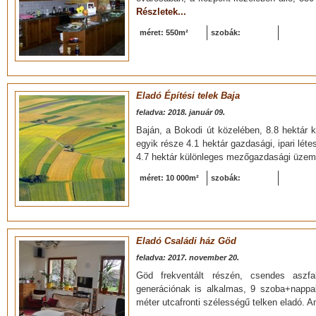
Részletek...
méret: 550m²
szobák:
Eladó Építési telek Baja
feladva: 2018. január 09.
Baján, a Bokodi út közelében, 8.8 hektár k
egyik része 4.1 hektár gazdasági, ipari lét
4.7 hektár különleges mezőgazdasági üzemi
méret: 10 000m²
szobák:
Eladó Családi ház Göd
feladva: 2017. november 20.
Göd frekventált részén, csendes aszfa
generációnak is alkalmas, 9 szoba+nappa
méter utcafronti szélességű telken eladó. 