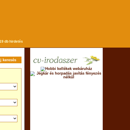
19 db hirdetés
új keresés