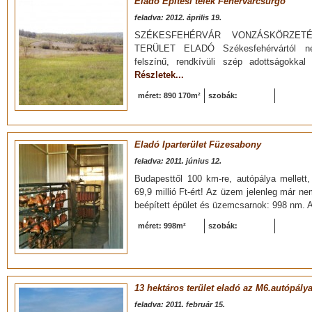
Eladó Építési telek Fehérvárcsurgó
feladva: 2012. április 19.
SZÉKESFEHÉRVÁR VONZÁSKÖRZETÉ
TERÜLET ELADÓ Székesfehérvártól néh
felszínű, rendkívüli szép adottságokkal 
Részletek...
méret: 890 170m²
szobák:
Eladó Iparterület Füzesabony
feladva: 2011. június 12.
Budapesttől 100 km-re, autópálya mellet
69,9 millió Ft-ért! Az üzem jelenleg már n
beépített épület és üzemcsarnok: 998 nm. A
méret: 998m²
szobák:
13 hektáros terület eladó az M6.autópálya
feladva: 2011. február 15.