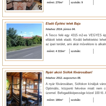
méret: 270m²
szobák: 9
Eladó Építési telek Baja
feladva: 2014. június 04.
A Tesco felé egy 4315 m2-es VEGYES épít
ellátott telek eladó. Kiváló befektetési l
az ipari terület, ami akár művelésre is alka
méret: 4 315m²
szobák:
Nyári akció Siófok fővárosában!
feladva: 2012. augusztus 08.
A nyár fővárosában, Siófokon kínáljuk vár
Optimális, központi fekvése miatt nem 
üzemel. Befogadóképessége közel 100 fő. A
méret: 180m²
szobák: