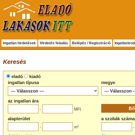
Ingatlan hirdetések
Hirdetés feladás
Belépés / Regisztráció
Ingatlaniro
Keresés
eladó
kiadó
ingatlan típusa
megye
az ingatlan ára
-
MFt
alapterület
a szobák száma
-
m²