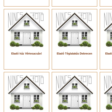
Eladó ház Vértesacsán!
Eladó Téglalakás Debrecen
Eladó