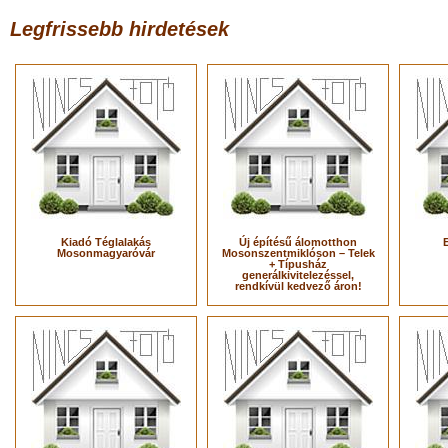
Legfrissebb hirdetések
Kiadó Téglalakás
Új építésű álomotthon
Mosonmagyaróvár
Mosonszentmiklóson – Telek
+ Típusház
generálkivitelezéssel,
rendkívül kedvező áron!