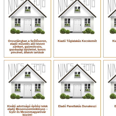
Oroszlányban a Szőlősoron,
Kiadó Téglalakás Kecskemét
Ki
eladó művelés alól kivont
zártkert, gyümölcsös,
gazdasági épülettel, boros
pincével, állatok tartásár
Kiváló adottságú építési telek
Eladó Panellakás Dunakeszi
E
eladó Mosonszentmiklóson –
Győr és Mosonmagyaróvár
között!