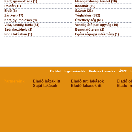
Kert; gyümölcsös (1)
Mezőgazdasági terület (16)
Raktár (11)
Irodaház (19)
Erdő (6)
Szántó (23)
Zártkert (17)
Téglalakás (592)
Kert, gyümölcsös (9)
Üzlethelyiség (61)
Villa, kastély, kúria (31)
Vendéglátóipari egység (10)
Szórakozóhely (2)
Bemutatóterem (2)
Iroda lakásban (1)
Egészségügyi intézmény (1)
Főoldal
Ingatlanirodák
Hirdetés kiemelés
ÁSZF
Partnereink
Eladó házak itt
Eladó tuti lakások
Eladó o
Saját lakások
Eladó lakások itt
Eladó in