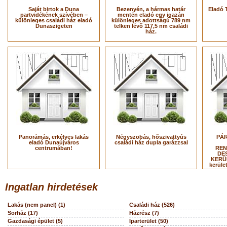
Saját birtok a Duna
Bezenyén, a hármas határ
Eladó 
partvidékének szívében –
mentén eladó egy igazán
különleges családi ház eladó
különleges adottságú 789 nm
Dunaszigeten
telken lévő 117,5 nm családi
ház.
Panorámás, erkélyes lakás
Négyszobás, hőszivattyús
PÁR
eladó Dunaújváros
családi ház dupla garázzsal
centrumában!
REN
DES
KERÜL
kerüle
Ingatlan hirdetések
Lakás (nem panel) (1)
Családi ház (526)
Sorház (17)
Házrész (7)
Gazdasági épület (5)
Iparterület (50)