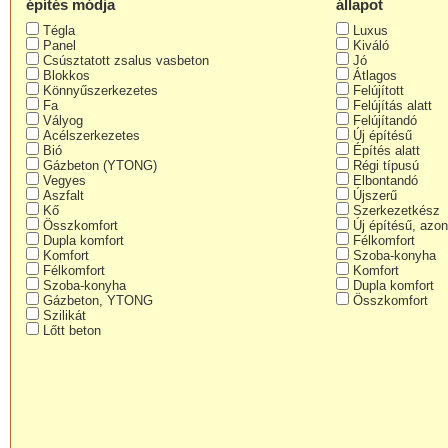
építés módja
állapot
Tégla
Luxus
Panel
Kiváló
Csúsztatott zsalus vasbeton
Jó
Blokkos
Átlagos
Könnyűszerkezetes
Felújított
Fa
Felújítás alatt
Vályog
Felújítandó
Acélszerkezetes
Új építésű
Bió
Építés alatt
Gázbeton (YTONG)
Régi típusú
Vegyes
Elbontandó
Aszfalt
Újszerű
Kő
Szerkezetkész
Összkomfort
Új építésű, azon
Dupla komfort
Félkomfort
Komfort
Szoba-konyha
Félkomfort
Komfort
Szoba-konyha
Dupla komfort
Gázbeton, YTONG
Összkomfort
Szilikát
Lőtt beton