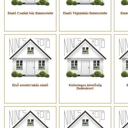
Eladó Családi ház Balatonlelle
Eladó Téglalakás Balatonlelle
Elad
Első emeleti lakás eladó
Különleges lehetőség
Deákváron!