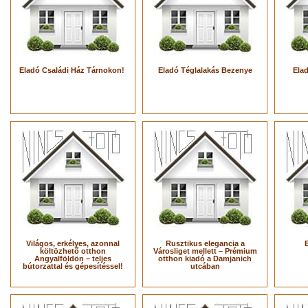
Eladó Családi Ház Tárnokon!
Eladó Téglalakás Bezenye
Ela
Világos, erkélyes, azonnal
Rusztikus elegancia a
költözhető otthon
Városliget mellett – Prémium
Angyalföldön – teljes
otthon kiadó a Damjanich
bútorzattal és gépesítéssel!
utcában