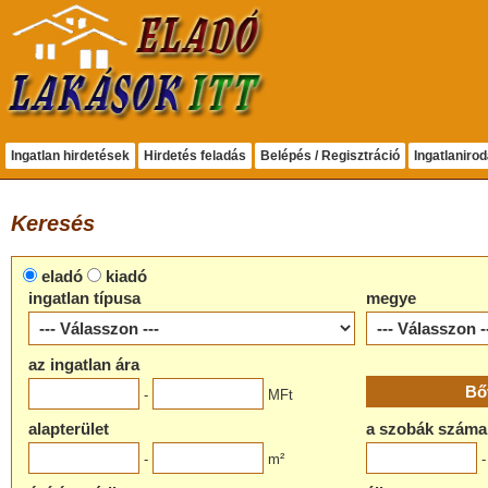
Ingatlan hirdetések
Hirdetés feladás
Belépés / Regisztráció
Ingatlaniro
Keresés
eladó
kiadó
ingatlan típusa
megye
az ingatlan ára
-
MFt
alapterület
a szobák száma
-
m²