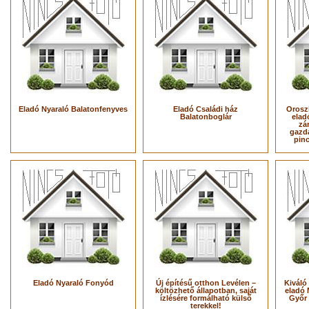
Eladó Nyaraló Balatonfenyves
Eladó Családi ház
Orosz
Balatonboglár
elad
zá
gazda
pinc
Eladó Nyaraló Fonyód
Új építésű otthon Levélen –
Kiváló
költözhető állapotban, saját
eladó
ízlésére formálható külső
Győr
terekkel!