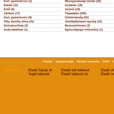
Kert; gyümölcsös (1)
Mezőgazdasági terület (16)
Raktár (11)
Irodaház (19)
Erdő (6)
Szántó (23)
Zártkert (17)
Téglalakás (592)
Kert, gyümölcsös (9)
Üzlethelyiség (61)
Villa, kastély, kúria (31)
Vendéglátóipari egység (10)
Szórakozóhely (2)
Bemutatóterem (2)
Iroda lakásban (1)
Egészségügyi intézmény (1)
Főoldal
Ingatlanirodák
Hirdetés kiemelés
ÁSZF
Partnereink
Eladó házak itt
Eladó tuti lakások
Eladó o
Saját lakások
Eladó lakások itt
Eladó in