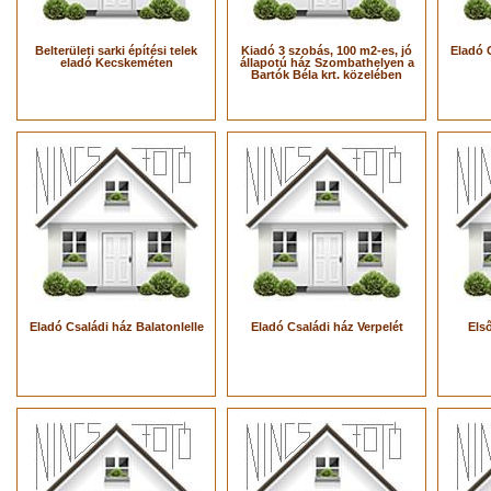
Belterületi sarki építési telek
Kiadó 3 szobás, 100 m2-es, jó
Eladó C
eladó Kecskeméten
állapotú ház Szombathelyen a
Bartók Béla krt. közelében
Eladó Családi ház Balatonlelle
Eladó Családi ház Verpelét
Első