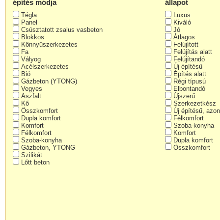
építés módja
állapot
Tégla
Luxus
Panel
Kiváló
Csúsztatott zsalus vasbeton
Jó
Blokkos
Átlagos
Könnyűszerkezetes
Felújított
Fa
Felújítás alatt
Vályog
Felújítandó
Acélszerkezetes
Új építésű
Bió
Építés alatt
Gázbeton (YTONG)
Régi típusú
Vegyes
Elbontandó
Aszfalt
Újszerű
Kő
Szerkezetkész
Összkomfort
Új építésű, azon
Dupla komfort
Félkomfort
Komfort
Szoba-konyha
Félkomfort
Komfort
Szoba-konyha
Dupla komfort
Gázbeton, YTONG
Összkomfort
Szilikát
Lőtt beton