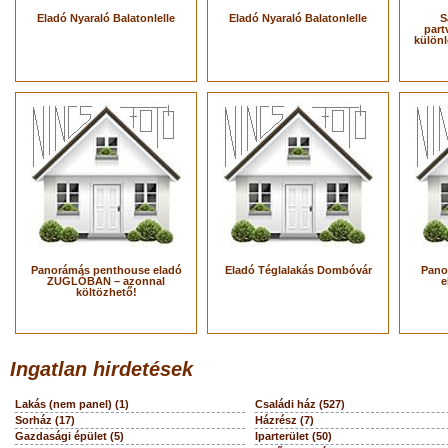
Eladó Nyaraló Balatonlelle
Eladó Nyaraló Balatonlelle
S
part
különl
Panorámás penthouse eladó
Eladó Téglalakás Dombóvár
Pano
ZUGLÓBAN – azonnal
e
költözhető!
Ingatlan hirdetések
Lakás (nem panel) (1)
Családi ház (527)
Sorház (17)
Házrész (7)
Gazdasági épület (5)
Iparterület (50)