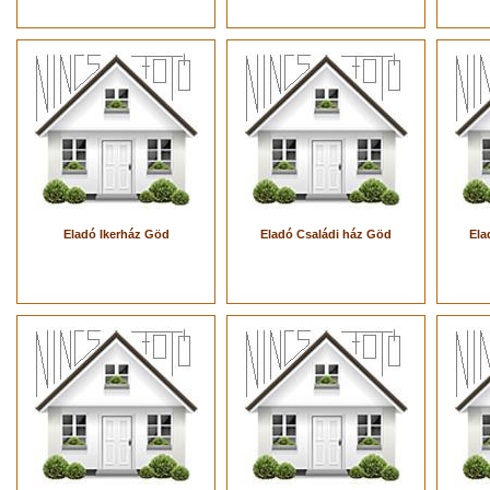
Eladó Ikerház Göd
Eladó Családi ház Göd
Ela