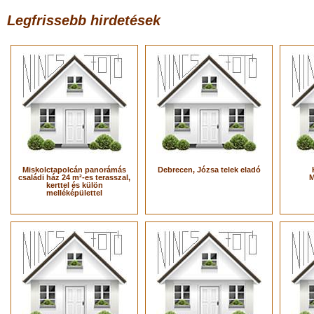
Legfrissebb hirdetések
Miskolctapolcán panorámás
Debrecen, Józsa telek eladó
családi ház 24 m²-es terasszal,
M
kerttel és külön
melléképülettel