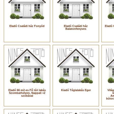
Eladó Családi ház Fonyód
Eladó Családi ház
Eladó 
Balatonfenyves
Eladó 66 m2-es Fő téri lakás
Kiadó Téglalakás Eger
Vilá
Szombathelyen, Nappali +2
k
szobával
An
bútor