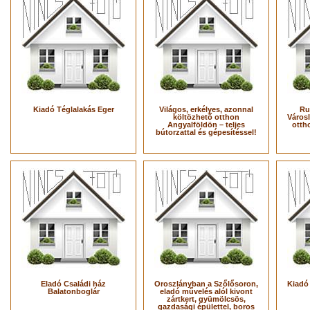
Kiadó Téglalakás Eger
Világos, erkélyes, azonnal
Ru
költözhető otthon
Városl
Angyalföldön – teljes
otth
bútorzattal és gépesítéssel!
Eladó Családi ház
Oroszlányban a Szőlősoron,
Kiadó
Balatonboglár
eladó művelés alól kivont
zártkert, gyümölcsös,
gazdasági épülettel, boros