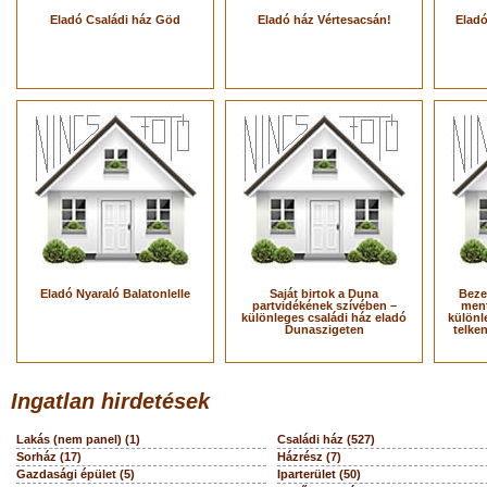
Eladó Családi ház Göd
Eladó ház Vértesacsán!
Eladó
Eladó Nyaraló Balatonlelle
Saját birtok a Duna
Beze
partvidékének szívében –
ment
különleges családi ház eladó
különl
Dunaszigeten
telke
Ingatlan hirdetések
Lakás (nem panel) (1)
Családi ház (527)
Sorház (17)
Házrész (7)
Gazdasági épület (5)
Iparterület (50)