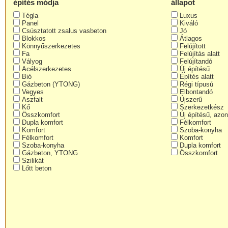
építés módja
állapot
Tégla
Luxus
Panel
Kiváló
Csúsztatott zsalus vasbeton
Jó
Blokkos
Átlagos
Könnyűszerkezetes
Felújított
Fa
Felújítás alatt
Vályog
Felújítandó
Acélszerkezetes
Új építésű
Bió
Építés alatt
Gázbeton (YTONG)
Régi típusú
Vegyes
Elbontandó
Aszfalt
Újszerű
Kő
Szerkezetkész
Összkomfort
Új építésű, azon
Dupla komfort
Félkomfort
Komfort
Szoba-konyha
Félkomfort
Komfort
Szoba-konyha
Dupla komfort
Gázbeton, YTONG
Összkomfort
Szilikát
Lőtt beton