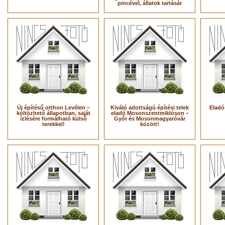
pincével, állatok tartásár
Új építésű otthon Levélen –
Kiváló adottságú építési telek
Eladó
költözhető állapotban, saját
eladó Mosonszentmiklóson –
ízlésére formálható külső
Győr és Mosonmagyaróvár
terekkel!
között!