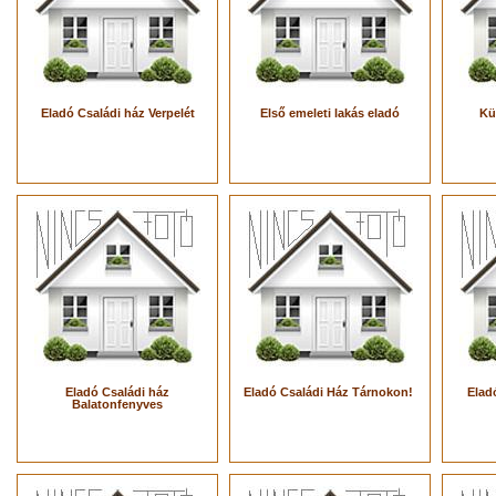
Eladó Családi ház Verpelét
Első emeleti lakás eladó
Kü
Eladó Családi ház
Eladó Családi Ház Tárnokon!
Elad
Balatonfenyves