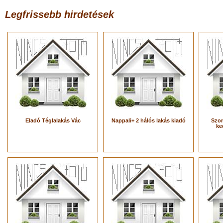
Legfrissebb hirdetések
Eladó Téglalakás Vác
Nappali+ 2 hálós lakás kiadó
Szom
ke