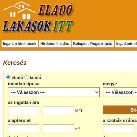
Ingatlan hirdetések
Hirdetés feladás
Belépés / Regisztráció
Ingatlaniro
Keresés
eladó
kiadó
ingatlan típusa
megye
az ingatlan ára
-
MFt
alapterület
a szobák száma
-
m²