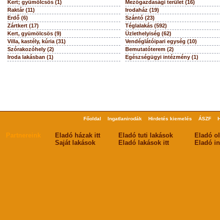
Kert; gyümölcsös (1)
Mezőgazdasági terület (16)
Raktár (11)
Irodaház (19)
Erdő (6)
Szántó (23)
Zártkert (17)
Téglalakás (592)
Kert, gyümölcsös (9)
Üzlethelyiség (62)
Villa, kastély, kúria (31)
Vendéglátóipari egység (10)
Szórakozóhely (2)
Bemutatóterem (2)
Iroda lakásban (1)
Egészségügyi intézmény (1)
Főoldal
Ingatlanirodák
Hirdetés kiemelés
ÁSZF
Partnereink
Eladó házak itt
Eladó tuti lakások
Eladó o
Saját lakások
Eladó lakások itt
Eladó in