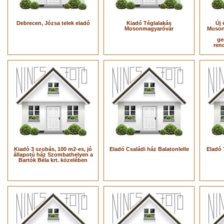
Debrecen, Józsa telek eladó
Kiadó Téglalakás
Új 
Mosonmagyaróvár
Moson
ge
ren
Kiadó 3 szobás, 100 m2-es, jó
Eladó Családi ház Balatonlelle
Eladó 
állapotú ház Szombathelyen a
Bartók Béla krt. közelében