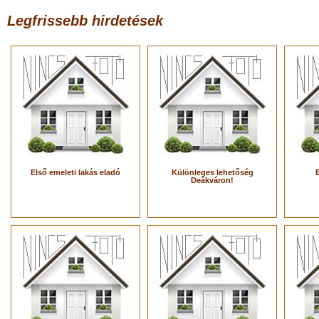
Legfrissebb hirdetések
Első emeleti lakás eladó
Különleges lehetőség
Deákváron!