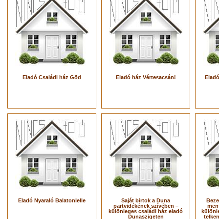
Eladó Családi ház Göd
Eladó ház Vértesacsán!
Eladó
Eladó Nyaraló Balatonlelle
Saját birtok a Duna
Beze
partvidékének szívében –
ment
különleges családi ház eladó
különl
Dunaszigeten
telke