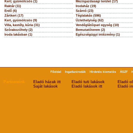
Kert; gyümölcsös (1)
Mezőgazdasági terület (17)
Raktár (11)
Irodaház (19)
Erdő (6)
Szántó (23)
Zártkert (17)
Téglalakás (596)
Kert, gyümölcsös (9)
Üzlethelyiség (62)
Villa, kastély, kúria (31)
Vendéglátóipari egység (10)
Szórakozóhely (2)
Bemutatóterem (2)
Iroda lakásban (1)
Egészségügyi intézmény (1)
Főoldal
Ingatlanirodák
Hirdetés kiemelés
ÁSZF
Partnereink
Eladó házak itt
Eladó tuti lakások
Eladó o
Saját lakások
Eladó lakások itt
Eladó in