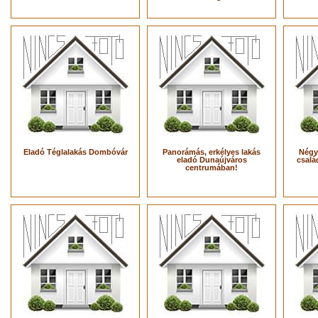
Eladó Téglalakás Dombóvár
Panorámás, erkélyes lakás
Négy
eladó Dunaújváros
csalá
centrumában!