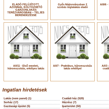
ELADÓ FELÚJÍTOTT,
Győr-Nádorvárosban 2
A/II/6 
AZONNAL KÖLTÖZHETŐ
szobás téglalakás eladó
GARZONLAKÁS
TERÉZVÁROSBAN – TELJES
BERENDEZÉSSE
A/I/11 - Első emeleti,
A/I/7 - Praktikus, háromszobás
A/I/3 
háromszobás, erkélyes lakás
lakás erkéllyel
csal
Ingatlan hirdetések
Lakás (nem panel) (1)
Családi ház (520)
Sorház (17)
Házrész (7)
Gazdasági épület (5)
Iparterület (50)