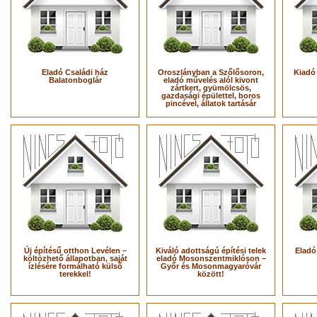
Eladó Családi ház
Oroszlányban a Szőlősoron,
Kiadó
Balatonboglár
eladó művelés alól kivont
zártkert, gyümölcsös,
gazdasági épülettel, boros
pincével, állatok tartásár
Új építésű otthon Levélen –
Kiváló adottságú építési telek
Eladó
költözhető állapotban, saját
eladó Mosonszentmiklóson –
ízlésére formálható külső
Győr és Mosonmagyaróvár
terekkel!
között!