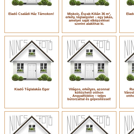
Eladó Családi Ház Tárnokon!
Miskolc, Észak-Kilián 36 m²,
Elad
erkély, téglaépület – egy lakás,
amelyet saját elképzelései
szerint alakíthat ki.
Kiadó Téglalakás Eger
Világos, erkélyes, azonnal
Ru
költözhető otthon
Városl
Angyalföldön – teljes
otth
bútorzattal és gépesítéssel!