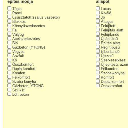
építés módja
állapot
Tégla
Luxus
Panel
Kiváló
Csúsztatott zsalus vasbeton
Jó
Blokkos
Átlagos
Könnyűszerkezetes
Felújított
Fa
Felújítás alatt
Vályog
Felújítandó
Acélszerkezetes
Új építésű
Bió
Építés alatt
Gázbeton (YTONG)
Régi típusú
Vegyes
Elbontandó
Aszfalt
Újszerű
Kő
Szerkezetkész
Összkomfort
Új építésű, azon
Dupla komfort
Félkomfort
Komfort
Szoba-konyha
Félkomfort
Komfort
Szoba-konyha
Dupla komfort
Gázbeton, YTONG
Összkomfort
Szilikát
Lőtt beton