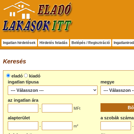
Ingatlan hirdetések
Hirdetés feladás
Belépés / Regisztráció
Ingatlaniro
Keresés
eladó
kiadó
ingatlan típusa
megye
az ingatlan ára
-
MFt
alapterület
a szobák száma
-
m²