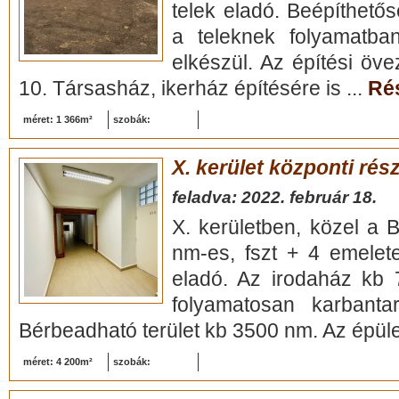
telek eladó. Beépíthet
a teleknek folyamatb
elkészül. Az építési öve
10. Társasház, ikerház építésére is ...
Rés
méret: 1 366m²
szobák:
X. kerület központi rés
feladva: 2022. február 18.
X. kerületben, közel a 
nm-es, fszt + 4 emelet
eladó. Az irodaház kb
folyamatosan karbantar
Bérbeadható terület kb 3500 nm. Az épüle
méret: 4 200m²
szobák: