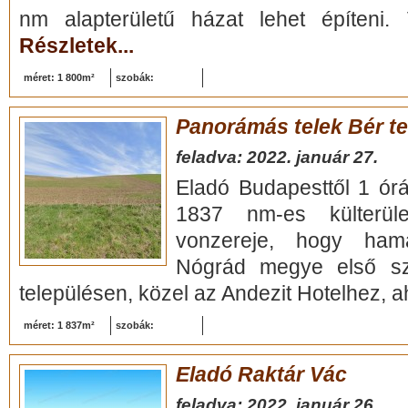
nm alapterületű házat lehet építeni. 
Részletek...
méret: 1 800m²
szobák:
Panorámás telek Bér te
feladva: 2022. január 27.
Eladó Budapesttől 1 órá
1837 nm-es külterüle
vonzereje, hogy hama
Nógrád megye első sz
településen, közel az Andezit Hotelhez, ah
méret: 1 837m²
szobák:
Eladó Raktár Vác
feladva: 2022. január 26.