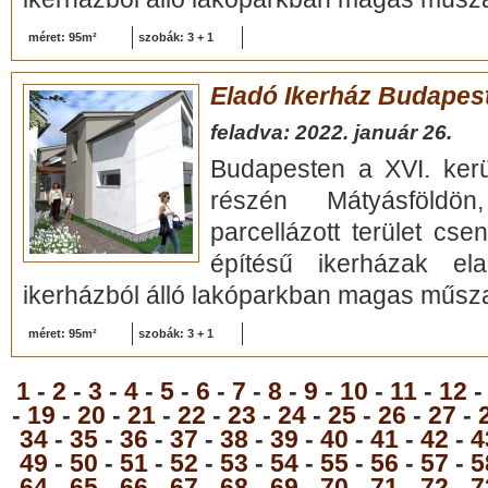
méret: 95m²
szobák: 3 + 1
Eladó Ikerház Budapest,
feladva: 2022. január 26.
Budapesten a XVI. kerü
részén Mátyásföldö
parcellázott terület cse
építésű ikerházak e
ikerházból álló lakóparkban magas műsza
méret: 95m²
szobák: 3 + 1
1
-
2
-
3
-
4
-
5
-
6
-
7
-
8
-
9
-
10
-
11
-
12
-
19
-
20
-
21
-
22
-
23
-
24
-
25
-
26
-
27
-
34
-
35
-
36
-
37
-
38
-
39
-
40
-
41
-
42
-
4
49
-
50
-
51
-
52
-
53
-
54
-
55
-
56
-
57
-
5
64
-
65
-
66
-
67
-
68
-
69
-
70
-
71
-
72
-
7