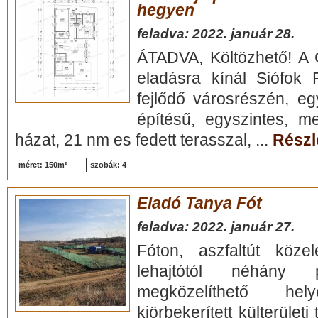
hegyen
feladva: 2022. január 28.
ÁTADVA, Költözhető! A C
eladásra kínál Siófok 
fejlődő városrészén, e
építésű, egyszintes, me
házat, 21 nm es fedett terasszal, ...
Részle
méret: 150m²
szobák: 4
Eladó Tanya Fót
feladva: 2022. január 27.
Fóton, aszfaltút köz
lehajtótól néhány 
megközelíthető h
kiörbekerített külterületi