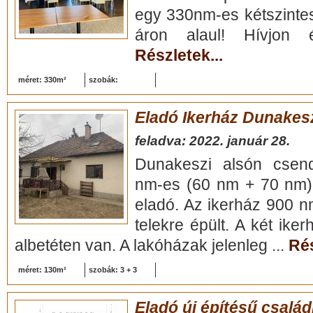
egy 330nm-es kétszintes
áron alaul! Hívjon
Részletek...
méret: 330m²
szobák:
Eladó Ikerház Dunakes
feladva: 2022. január 28.
Dunakeszi alsón csen
nm-es (60 nm + 70 nm) 
eladó. Az ikerház 900 
telekre épült. A két iker
albetéten van. A lakóházak jelenleg ...
Rés
méret: 130m²
szobák: 3 + 3
Eladó új építésű család