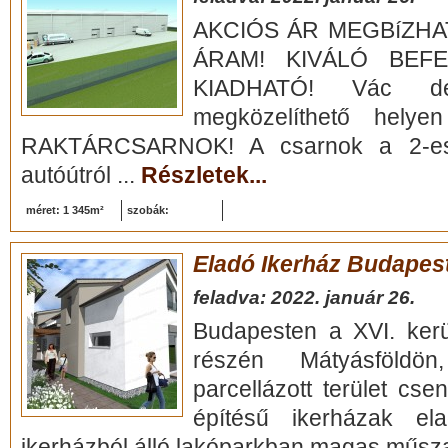
AKCIÓS ÁR MEGBíZHAT
ÁRAM! KIVÁLÓ BEF
KIADHATÓ! Vác déli
megközelíthető hely
RAKTÁRCSARNOK! A csarnok a 2-es 
autóútról ...
Részletek...
méret: 1 345m²
szobák:
Eladó Ikerház Budapest,
feladva: 2022. január 26.
Budapesten a XVI. kerü
részén Mátyásföldö
parcellázott terület cse
építésű ikerházak e
ikerházból álló lakóparkban magas műsza