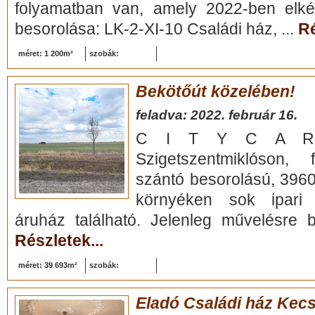
folyamatban van, amely 2022-ben elkés
besorolása: LK-2-XI-10 Családi ház, ...
Ré
méret: 1 200m²
szobák:
Bekötőút közelében!
feladva: 2022. február 16.
C I T Y C A R T
Szigetszentmiklóson, f
szántó besorolású, 3960
környéken sok ipari l
áruház található. Jelenleg művelésre 
Részletek...
méret: 39 693m²
szobák:
Eladó Családi ház Kec