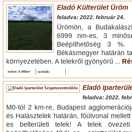
Eladó Külterület Üröm
feladva: 2022. február 24.
Ürömön, a Budakalász
6999 nm-es, 3 minősé
Beépíthetőség 3 %. 
Békásmegyer határán tal
környezetében. A telekről gyönyörű ...
Rés
méret: 6 999m²
szobák:
Eladó Iparterül
feladva: 2022. feb
M0-tól 2 km-re, Budapest agglomerációj
és Halásztelek határán, főútvonal melle
es belterületi telek! A telek öveze