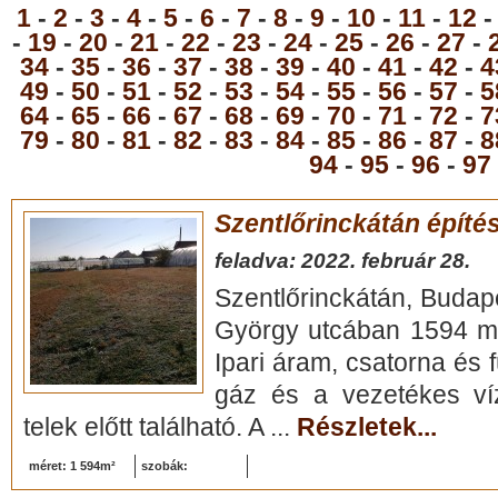
1
-
2
-
3
-
4
-
5
-
6
-
7
-
8
-
9
-
10
-
11
-
12
-
19
-
20
-
21
-
22
-
23
-
24
-
25
-
26
-
27
-
34
-
35
-
36
-
37
-
38
-
39
-
40
-
41
-
42
-
4
49
-
50
-
51
-
52
-
53
-
54
-
55
-
56
-
57
-
5
64
-
65
-
66
-
67
-
68
-
69
-
70
-
71
-
72
-
7
79
-
80
-
81
-
82
-
83
-
84
-
85
-
86
-
87
-
8
94
-
95
-
96
-
97
Szentlőrinckátán építés
feladva: 2022. február 28.
Szentlőrinckátán, Budap
György utcában 1594 m2-
Ipari áram, csatorna és f
gáz és a vezetékes víz
telek előtt található. A ...
Részletek...
méret: 1 594m²
szobák: