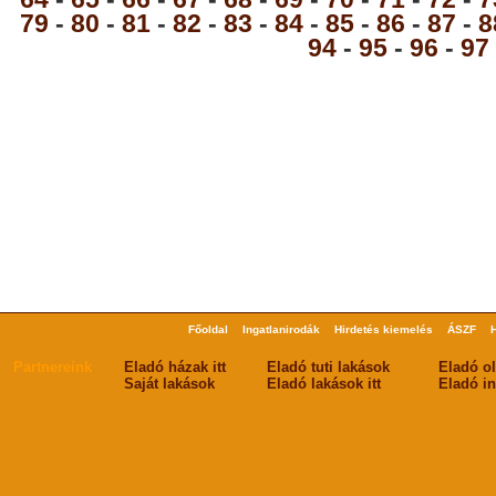
79
-
80
-
81
-
82
-
83
-
84
-
85
-
86
-
87
-
8
94
-
95
-
96
-
97
Főoldal
Ingatlanirodák
Hirdetés kiemelés
ÁSZF
Partnereink
Eladó házak itt
Eladó tuti lakások
Eladó o
Saját lakások
Eladó lakások itt
Eladó in