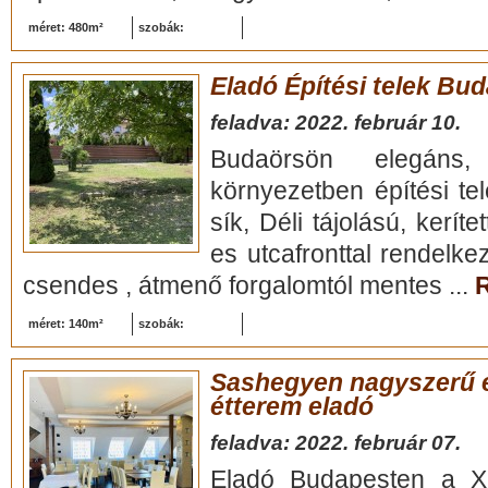
méret: 480m²
szobák:
Eladó Építési telek Bu
feladva: 2022. február 10.
Budaörsön elegáns, k
környezetben építési te
sík, Déli tájolású, kerí
es utcafronttal rendelke
csendes , átmenő forgalomtól mentes ...
R
méret: 140m²
szobák:
Sashegyen nagyszerű 
étterem eladó
feladva: 2022. február 07.
Eladó Budapesten a XI