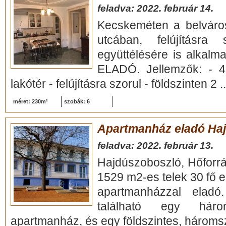
feladva: 2022. február 14.
Kecskeméten a belváro
utcában, felújításra
együttélésére is alkalm
ELADÓ. Jellemzők: - 
lakótér - felújításra szorul - földszinten 2 .
méret: 230m²
szobák: 6
Apartmanház eladó Ha
feladva: 2022. február 13.
Hajdúszoboszló, Hőforrás
1529 m2-es telek 30 fő e
apartmanházzal eladó
található egy hár
apartmanház, és egy földszintes, hároms