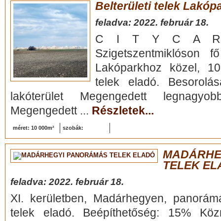
Belterületi telek Lakóp
feladva: 2022. február 18.
C I T Y C A R T
Szigetszentmiklóson fő
Lakóparkhoz közel, 10
telek eladó. Besorolás
lakóterület Megengedett legnagyo
Megengedett ...
Részletek...
méret: 10 000m²
szobák:
MADÁRHE
TELEK EL
feladva: 2022. február 18.
XI. kerületben, Madárhegyen, panorám
telek eladó. Beépíthetőség: 15% Köz