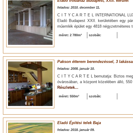
Eladó Irodaház Budapest, XXII. kerület
feladva: 2010. december 11.
C I T Y C A R T E L INTERNATIONAL L
Eladó Budapest XXII. kerületében egy pár
műemlék épület egy 4818 négyzetméteres tel
méret: 2 780m²
szobák:
Pakson étterem berendezéssel, 3 lakássa
feladva: 2008. január 10.
C I T Y C A R T E L bemutatja: Biztos meg
óvárosában, a központ közelében álló, 550 n
Részletek...
méret: 550m²
szobák:
Eladó Építési telek Baja
feladva: 2018. január 09.