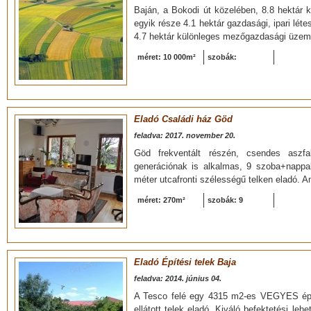
Baján, a Bokodi út közelében, 8.8 hektár k
egyik része 4.1 hektár gazdasági, ipari lét
4.7 hektár különleges mezőgazdasági üzemi
méret: 10 000m²
szobák:
Eladó Családi ház Göd
feladva: 2017. november 20.
Göd frekventált részén, csendes aszfa
generációnak is alkalmas, 9 szoba+nappa
méter utcafronti szélességű telken eladó. 
méret: 270m²
szobák: 9
Eladó Építési telek Baja
feladva: 2014. június 04.
A Tesco felé egy 4315 m2-es VEGYES épít
ellátott telek eladó. Kiváló befektetési l