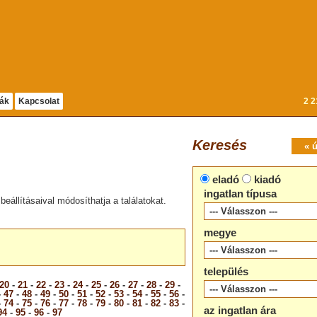
dák
Kapcsolat
2 2
Keresés
« 
eladó
kiadó
ingatlan típusa
beállításaival módosíthatja a találatokat.
megye
település
20
-
21
-
22
-
23
-
24
-
25
-
26
-
27
-
28
-
29
-
-
47
-
48
-
49
-
50
-
51
-
52
-
53
-
54
-
55
-
56
-
-
74
-
75
-
76
-
77
-
78
-
79
-
80
-
81
-
82
-
83
-
az ingatlan ára
94
-
95
-
96
-
97