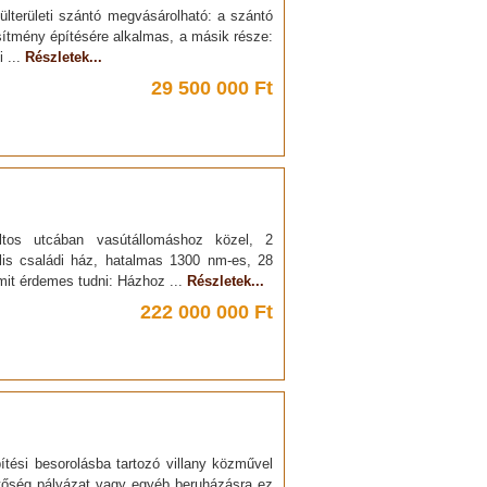
ülterületi szántó megvásárolható: a szántó
esítmény építésére alkalmas, a másik része:
 ...
Részletek...
29 500 000 Ft
ltos utcában vasútállomáshoz közel, 2
lis családi ház, hatalmas 1300 nm-es, 28
Amit érdemes tudni: Házhoz ...
Részletek...
222 000 000 Ft
ési besorolásba tartozó villany közművel
ehetőség pályázat vagy egyéb beruházásra ez