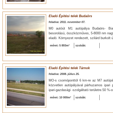
Eladó Építési telek Budaörs
feladva: 2011. november 07.
M0 autóút M1 autópálya Budaörs- Bia
besorolású, összközműves, 5-8000 nm nagys
eladó. Környezet rendezett, szilárd burkolt ú
méret: 5 893m²
szobák:
Eladó Építési telek Tárnok
feladva: 2008. július 25.
MO-s csomóponttól 6 km-re az M7 autópá
közvetlen autópályával párhuzamos ipari 
ipari-gazdasági -szolgáltató területre.50 %-o
méret: 10 000m²
szobák: