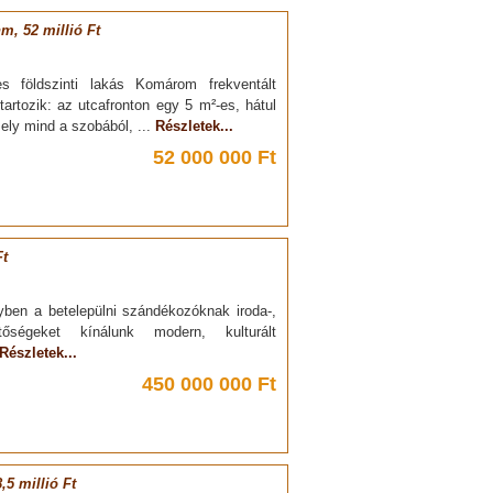
, 52 millió Ft
s földszinti lakás Komárom frekventált
tartozik: az utcafronton egy 5 m²-es, hátul
ely mind a szobából, ...
Részletek...
52 000 000 Ft
Ft
nyben a betelepülni szándékozóknak iroda-,
etőségeket kínálunk modern, kulturált
Részletek...
450 000 000 Ft
,5 millió Ft