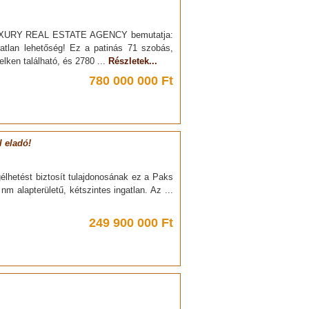
UXURY REAL ESTATE AGENCY bemutatja:
atlan lehetőség! Ez a patinás 71 szobás,
ken található, és 2780 ...
Részletek...
780 000 000 Ft
l eladó!
élhetést biztosít tulajdonosának ez a Paks
m alapterületű, kétszintes ingatlan. Az ...
249 900 000 Ft