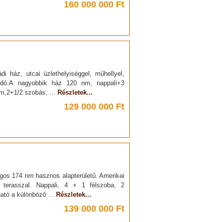
160 000 000 Ft
i ház, utcai üzlethelyiséggel, műhellyel,
eladó.A nagyobbik ház 120 nm, nappali+3
nm,2+1/2 szobás, ...
Részletek...
129 000 000 Ft
ágos 174 nm hasznos alapterületű. Amerikai
 terasszal. Nappali, 4 + 1 félszoba, 2
ható a különböző ...
Részletek...
139 000 000 Ft