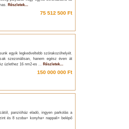
lmas.
Részletek...
75 512 500 Ft
osunk egyik legkedveltebb szórakozóhelyét.
csak szezonálisan, hanem egész éven át
z üzlethez 16 nm2-es ...
Részletek...
150 000 000 Ft
tcától, panzióház eladó, ingyen parkolás a
 szint és 8 szoba+ konyha+ nappali+ belépő