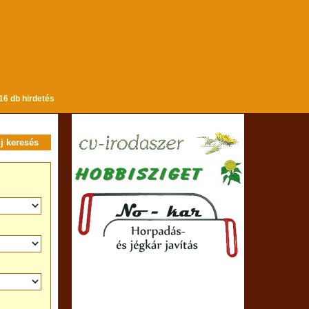
16 db hirdetés
új keresés