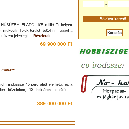
-
t, HÚSÜZEM ELADÓ! 105 millió Ft helyett
em működik. Telek terület: 5814 nm, ebből a
z üzem jelenlegi ...
Részletek...
69 900 000 Ft
 mellett!
ől mindössze 45 perc alatt elérhető, ez a
en közelében, 13 hektáron elterülő ...
389 000 000 Ft