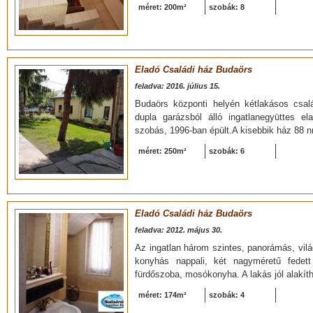
méret: 200m²
szobák: 8
Eladó Családi ház Budaörs
feladva: 2016. július 15.
Budaörs központi helyén kétlakásos család
dupla garázsból álló ingatlanegyüttes 
szobás, 1996-ban épült.A kisebbik ház 88 
méret: 250m²
szobák: 6
Eladó Családi ház Budaörs
feladva: 2012. május 30.
Az ingatlan három szintes, panorámás, vil
konyhás nappali, két nagyméretű fedett
fürdőszoba, mosókonyha. A lakás jól alakít
méret: 174m²
szobák: 4