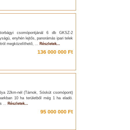
torbágyi csomópontjánál 6 db GKSZ-2
ágú, enyhén lejtős, panorámás ipari telek
tról megközelíthető, ...
Részletek...
136 000 000 Ft
lya 22km-nél (Tárnok, Sóskút csomópont)
parkban 10 ha területből még 1 ha eladó.
s ...
Részletek...
95 000 000 Ft