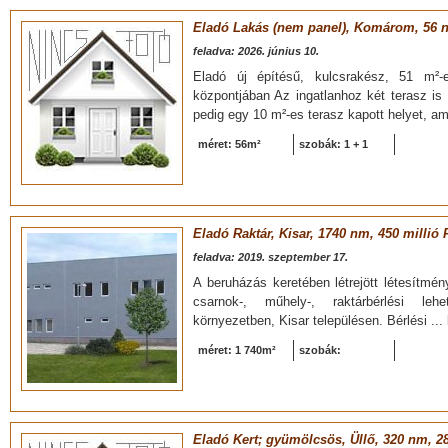
Eladó Lakás (nem panel), Komárom, 56 nm
feladva: 2026. június 10.
Eladó új építésű, kulcsrakész, 51 m²-e
központjában Az ingatlanhoz két terasz is 
pedig egy 10 m²-es terasz kapott helyet, am
méret: 56m²
szobák: 1 + 1
Eladó Raktár, Kisar, 1740 nm, 450 millió 
feladva: 2019. szeptember 17.
A beruházás keretében létrejött létesítmé
csarnok-, műhely-, raktárbérlési leh
környezetben, Kisar településen. Bérlési ...
méret: 1 740m²
szobák:
Eladó Kert; gyümölcsös, Üllő, 320 nm, 28