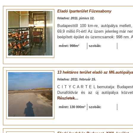
Eladó Iparterület Füzesabony
feladva: 2011. június 12.
Budapesttől 100 km-re, autópálya mellet
69,9 millió Ft-ért! Az üzem jelenleg már n
beépített épület és üzemcsarnok: 998 nm. A
méret: 998m²
szobák:
13 hektáros terület eladó az M6.autópálya
feladva: 2011. február 15.
C I T Y C A R T E L bemutatja: Budapestr
Dunaföldvár és az új autópálya közvetl
Részletek...
méret: 130 000m²
szobák: