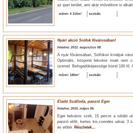
az ipari terület, ami akár művelésre is alka
méret: 4 315m²
szobák:
Nyári akció Siófok fővárosában!
feladva: 2012. augusztus 08.
A nyár fővárosában, Siófokon kínáljuk vár
Optimális, központi fekvése miatt nem 
üzemel. Befogadóképessége közel 100 fő. A
méret: 180m²
szobák:
Eladó Szálloda, panzió Eger
feladva: 2015. május 06.
Eger belváros széli, 15 percre a sétáló u
panzió előtt, kertes kis,csendes udvar, 3
és előtér.
Részletek...