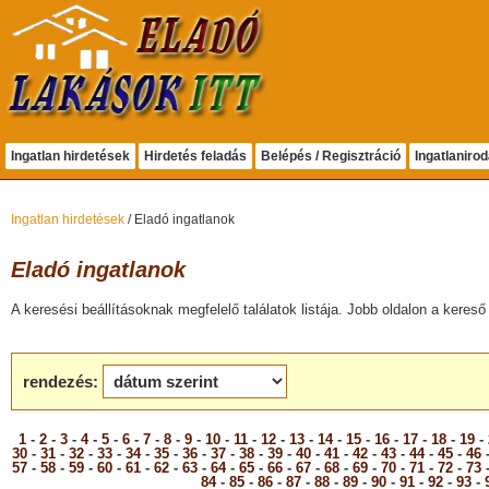
Ingatlan hirdetések
Hirdetés feladás
Belépés / Regisztráció
Ingatlaniro
Ingatlan hirdetések
/ Eladó ingatlanok
Eladó ingatlanok
A keresési beállításoknak megfelelő találatok listája. Jobb oldalon a kereső 
rendezés:
1
-
2
-
3
-
4
-
5
-
6
-
7
-
8
-
9
-
10
-
11
-
12
-
13
-
14
-
15
-
16
-
17
-
18
-
19
-
30
-
31
-
32
-
33
-
34
-
35
-
36
-
37
-
38
-
39
-
40
-
41
-
42
-
43
-
44
-
45
-
46
57
-
58
-
59
-
60
-
61
-
62
-
63
-
64
-
65
-
66
-
67
-
68
-
69
-
70
-
71
-
72
-
73
84
-
85
-
86
-
87
-
88
-
89
-
90
-
91
-
92
-
93
-