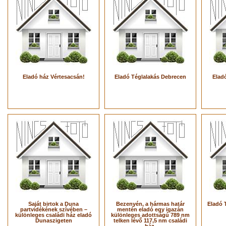
Eladó ház Vértesacsán!
Eladó Téglalakás Debrecen
Eladó
Saját birtok a Duna
Bezenyén, a hármas határ
Eladó 
partvidékének szívében –
mentén eladó egy igazán
különleges családi ház eladó
különleges adottságú 789 nm
Dunaszigeten
telken lévő 117,5 nm családi