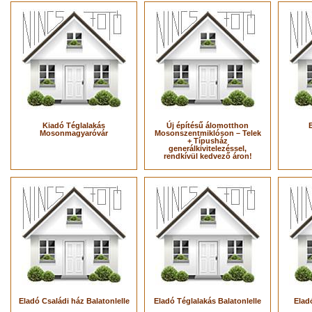
Kiadó Téglalakás
Új építésű álomotthon
Mosonmagyaróvár
Mosonszentmiklóson – Telek
+ Típusház
generálkivitelezéssel,
rendkívül kedvező áron!
Eladó Családi ház Balatonlelle
Eladó Téglalakás Balatonlelle
Elad