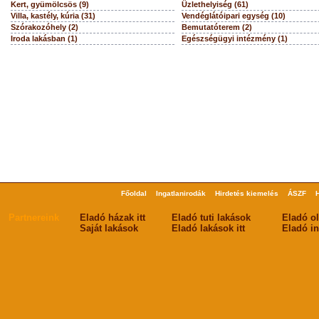
Kert, gyümölcsös (9)
Üzlethelyiség (61)
Villa, kastély, kúria (31)
Vendéglátóipari egység (10)
Szórakozóhely (2)
Bemutatóterem (2)
Iroda lakásban (1)
Egészségügyi intézmény (1)
Főoldal
Ingatlanirodák
Hirdetés kiemelés
ÁSZF
Partnereink
Eladó házak itt
Eladó tuti lakások
Eladó o
Saját lakások
Eladó lakások itt
Eladó in