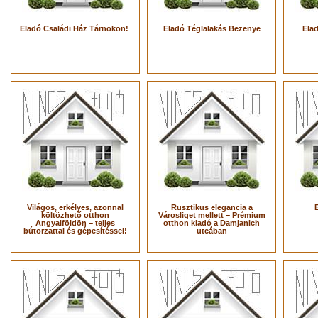
Eladó Családi Ház Tárnokon!
Eladó Téglalakás Bezenye
Ela
Világos, erkélyes, azonnal
Rusztikus elegancia a
költözhető otthon
Városliget mellett – Prémium
Angyalföldön – teljes
otthon kiadó a Damjanich
bútorzattal és gépesítéssel!
utcában