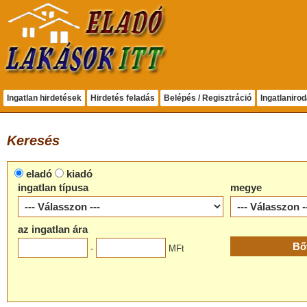
Ingatlan hirdetések
Hirdetés feladás
Belépés / Regisztráció
Ingatlaniro
Keresés
eladó
kiadó
ingatlan típusa
megye
az ingatlan ára
-
MFt