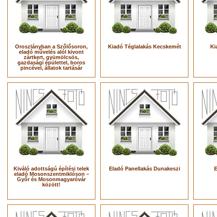
Oroszlányban a Szőlősoron,
Kiadó Téglalakás Kecskemét
Ki
eladó művelés alól kivont
zártkert, gyümölcsös,
gazdasági épülettel, boros
pincével, állatok tartásár
Kiváló adottságú építési telek
Eladó Panellakás Dunakeszi
E
eladó Mosonszentmiklóson –
Győr és Mosonmagyaróvár
között!