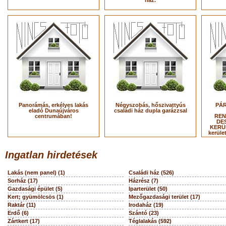
ház.
Panorámás, erkélyes lakás
Négyszobás, hőszivattyús
PÁR
eladó Dunaújváros
családi ház dupla garázzsal
centrumában!
REN
DES
KERÜL
kerüle
Ingatlan hirdetések
Lakás (nem panel) (1)
Családi ház (526)
Sorház (17)
Házrész (7)
Gazdasági épület (5)
Iparterület (50)
Kert; gyümölcsös (1)
Mezőgazdasági terület (17)
Raktár (11)
Irodaház (19)
Erdő (6)
Szántó (23)
Zártkert (17)
Téglalakás (592)