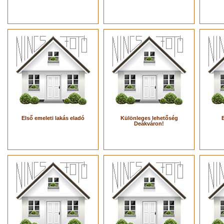
Első emeleti lakás eladó
Különleges lehetőség
Deákváron!