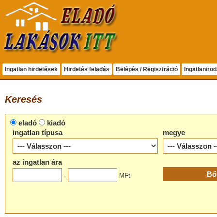
Ingatlan hirdetések
Hirdetés feladás
Belépés / Regisztráció
Ingatlaniro
Keresés
eladó
kiadó
ingatlan típusa
megye
az ingatlan ára
-
MFt