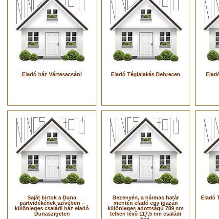
Eladó ház Vértesacsán!
Eladó Téglalakás Debrecen
Eladó
Saját birtok a Duna
Bezenyén, a hármas határ
Eladó 
partvidékének szívében –
mentén eladó egy igazán
különleges családi ház eladó
különleges adottságú 789 nm
Dunaszigeten
telken lévő 117,5 nm családi