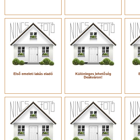
Első emeleti lakás eladó
Különleges lehetőség
Deákváron!