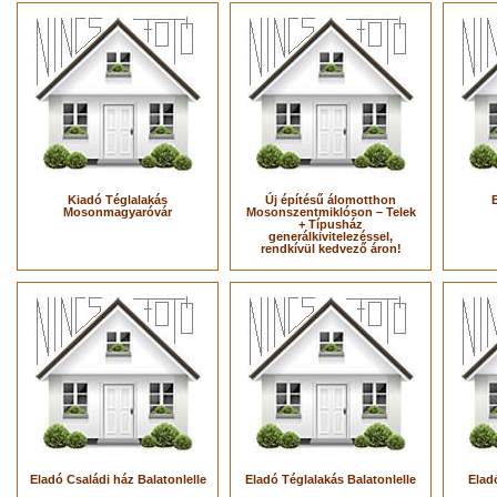
Kiadó Téglalakás
Új építésű álomotthon
Mosonmagyaróvár
Mosonszentmiklóson – Telek
+ Típusház
generálkivitelezéssel,
rendkívül kedvező áron!
Eladó Családi ház Balatonlelle
Eladó Téglalakás Balatonlelle
Elad