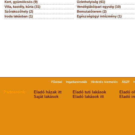
Kert, gyümölcsös (9)
Üzlethelyiség (61)
Villa, kastély, kúria (31)
Vendéglátóipari egység (10)
Szórakozóhely (2)
Bemutatóterem (2)
Iroda lakásban (1)
Egészségügyi intézmény (1)
Főoldal
Ingatlanirodák
Hirdetés kiemelés
ÁSZF
Partnereink
Eladó házak itt
Eladó tuti lakások
Eladó o
Saját lakások
Eladó lakások itt
Eladó in