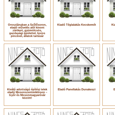
Oroszlányban a Szőlősoron,
Kiadó Téglalakás Kecskemét
Ki
eladó művelés alól kivont
zártkert, gyümölcsös,
gazdasági épülettel, boros
pincével, állatok tartásár
Kiváló adottságú építési telek
Eladó Panellakás Dunakeszi
E
eladó Mosonszentmiklóson –
Győr és Mosonmagyaróvár
között!