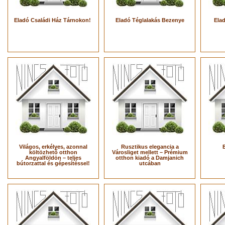
Eladó Családi Ház Tárnokon!
Eladó Téglalakás Bezenye
Ela
Világos, erkélyes, azonnal
Rusztikus elegancia a
költözhető otthon
Városliget mellett – Prémium
Angyalföldön – teljes
otthon kiadó a Damjanich
bútorzattal és gépesítéssel!
utcában