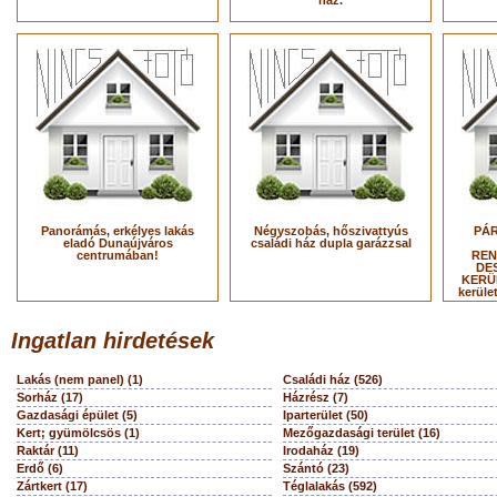
ház.
Panorámás, erkélyes lakás
Négyszobás, hőszivattyús
PÁR
eladó Dunaújváros
családi ház dupla garázzsal
centrumában!
REN
DES
KERÜL
kerüle
Ingatlan hirdetések
Lakás (nem panel) (1)
Családi ház (526)
Sorház (17)
Házrész (7)
Gazdasági épület (5)
Iparterület (50)
Kert; gyümölcsös (1)
Mezőgazdasági terület (16)
Raktár (11)
Irodaház (19)
Erdő (6)
Szántó (23)
Zártkert (17)
Téglalakás (592)